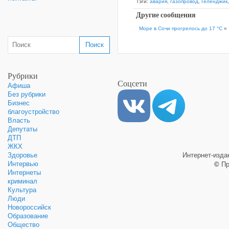
Тэги:
авария
,
газопровод
,
Геленджик
Другие сообщения
Море в Сочи прогрелось до 17 °С
«
Рубрики
Соцсети
Афиша
Без рубрики
Бизнес
благоустройство
Власть
Депутаты
ДТП
ЖКХ
Здоровье
Интернет-изд
Интервью
©
Пр
Интернеты
криминал
Культура
Люди
Новороссийск
Образование
Общество