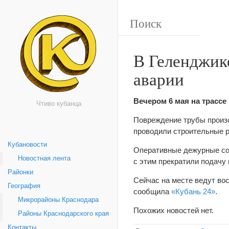
В Геленджике
аварии
Вечером 6 мая на трассе
Чтиво кубанца
Повреждение трубы произо
проводили строительные р
Кубановости
Оперативные дежурные соо
Новостная лента
с этим прекратили подачу 
Районки
Сейчас на месте ведут во
География
сообщила
«Кубань 24»
.
Микрорайоны Краснодара
Похожих новостей нет.
Районы Краснодарского края
Контакты