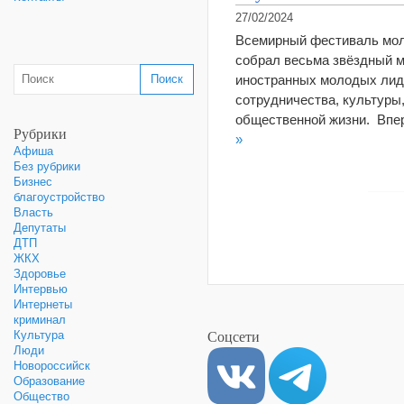
27/02/2024
Всемирный фестиваль моло
собрал весьма звёздный м
иностранных молодых лиде
сотрудничества, культуры,
общественной жизни. Впе
Рубрики
»
Афиша
Без рубрики
Бизнес
благоустройство
Власть
Депутаты
ДТП
ЖКХ
Здоровье
Интервью
Интернеты
криминал
Соцсети
Культура
Люди
Новороссийск
Образование
Общество