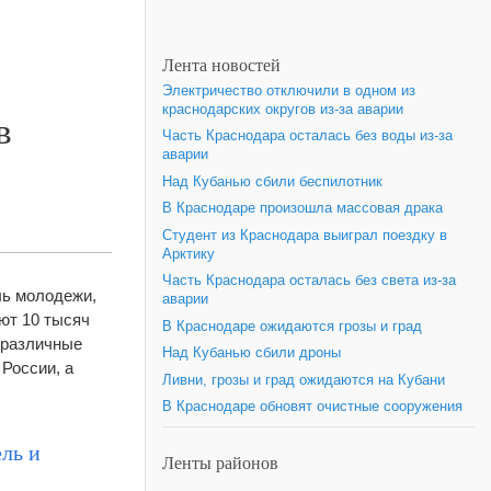
Лента новостей
Электричество отключили в одном из
краснодарских округов из-за аварии
в
Часть Краснодара осталась без воды из-за
аварии
Над Кубанью сбили беспилотник
В Краснодаре произошла массовая драка
Студент из Краснодара выиграл поездку в
Арктику
Часть Краснодара осталась без света из-за
ль молодежи,
аварии
ют 10 тысяч
В Краснодаре ожидаются грозы и град
х различные
Над Кубанью сбили дроны
России, а
Ливни, грозы и град ожидаются на Кубани
В Краснодаре обновят очистные сооружения
ль и
Ленты районов