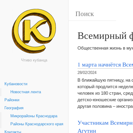
Всемирный ф
Общественная жизнь в мун
Чтиво кубанца
1 марта начнётся Вс
28/02/2024
В ближайшую пятницу, на 
Кубановости
который продлится неделю
Новостная лента
человек из 180 стран, сре
детско-юношеские организ
Районки
другая половина – иностр
География
Микрорайоны Краснодара
Участникам Всемирно
Районы Краснодарского края
Агутин
Контакты