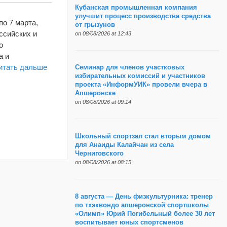
Кубанская промышленная компания
улучшит процесс производства средства
о 7 марта,
от грызунов
ссийских и
on 08/08/2026 at 12:43
о
а и
итать дальше
Семинар для членов участковых
избирательных комиссий и участников
проекта «ИнформУИК» провели вчера в
Апшеронске
on 08/08/2026 at 09:14
Школьный спортзал стал вторым домом
для Анаиды Калайчан из села
Черниговского
on 08/08/2026 at 08:15
8 августа — День физкультурника: тренер
по тхэквондо апшеронской спортшколы
«Олимп» Юрий Погибельный более 30 лет
воспитывает юных спортсменов