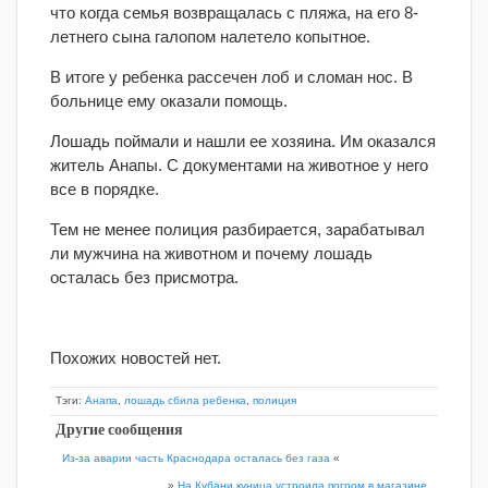
что когда семья возвращалась с пляжа, на его 8-
летнего сына галопом налетело копытное.
В итоге у ребенка рассечен лоб и сломан нос. В
больнице ему оказали помощь.
Лошадь поймали и нашли ее хозяина. Им оказался
житель Анапы. С документами на животное у него
все в порядке.
Тем не менее полиция разбирается, зарабатывал
ли мужчина на животном и почему лошадь
осталась без присмотра.
Похожих новостей нет.
Тэги:
Анапа
,
лошадь сбила ребенка
,
полиция
Другие сообщения
Из-за аварии часть Краснодара осталась без газа
«
»
На Кубани куница устроила погром в магазине