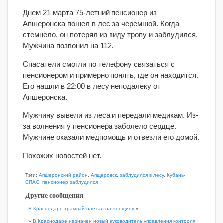
Днем 21 марта 75-летний пенсионер из
Апшеронска пошел в лес за черемшой. Когда
стемнело, он потерял из виду тропу и заблудился.
Мужчина позвонил на 112.
Спасатели смогли по телефону связаться с
пенсионером и примерно понять, где он находится.
Его нашли в 22:00 в лесу неподалеку от
Апшеронска.
Мужчину вывели из леса и передали медикам. Из-
за волнения у пенсионера заболело сердце.
Мужчине оказали медпомощь и отвезли его домой.
Похожих новостей нет.
Тэги:
Апшеронский район
,
Апщеронск
,
заблудился в лесу
,
Кубань-
СПАС
,
пенсионер заблудился
Другие сообщения
В Краснодаре трамвай наехал на женщину
«
»
В Краснодаре назначен новый руководитель управления контроля