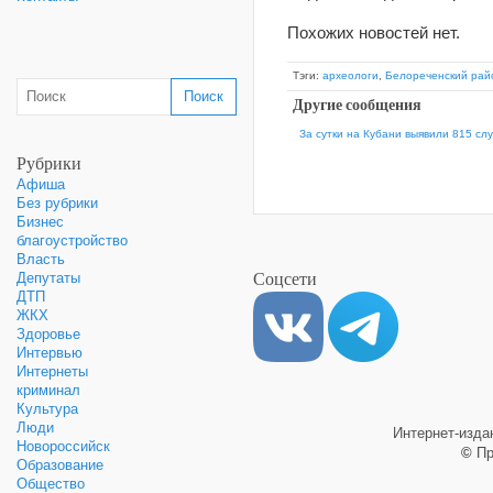
Похожих новостей нет.
Тэги:
археологи
,
Белореченский рай
Другие сообщения
За сутки на Кубани выявили 815 сл
Рубрики
Афиша
Без рубрики
Бизнес
благоустройство
Власть
Соцсети
Депутаты
ДТП
ЖКХ
Здоровье
Интервью
Интернеты
криминал
Культура
Люди
Интернет-изд
Новороссийск
©
Пр
Образование
Общество