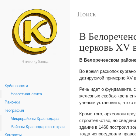
В Белоречен
церковь XV 
В Белореченском районе
Чтиво кубанца
Во время раскопок курган
датируемой примерно XV в
Кубановости
Речь идет о фундаменте, 
Новостная лента
железных скобах-креплени
ученым установить, что э
Районки
География
Кроме того, археологи пре
Микрорайоны Краснодара
строительство, но сведени
здание в 1468 построил зо
Районы Краснодарского края
тогда исповедовали право
Контакты