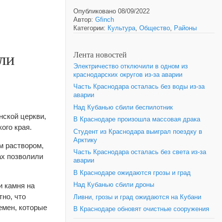
Опубликовано 08/09/2022
Автор:
Gfinch
Категории:
Культура
,
Общество
,
Районы
ли
Лента новостей
Электричество отключили в одном из
краснодарских округов из-за аварии
Часть Краснодара осталась без воды из-за
аварии
Над Кубанью сбили беспилотник
нской церкви,
В Краснодаре произошла массовая драка
ого края.
Студент из Краснодара выиграл поездку в
Арктику
м раствором,
Часть Краснодара осталась без света из-за
ах позволили
аварии
В Краснодаре ожидаются грозы и град
и камня на
Над Кубанью сбили дроны
тно, что
Ливни, грозы и град ожидаются на Кубани
емен, которые
В Краснодаре обновят очистные сооружения