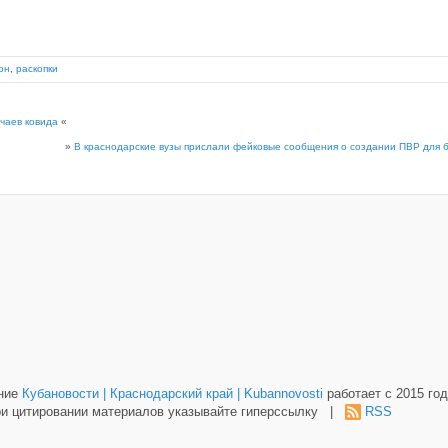
он
,
раскопки
учаев ковида
«
»
В краснодарские вузы прислали фейковые сообщения о создании ПВР для 
ание
Кубановости | Краснодарский край | Kubannovosti
работает с 2015 год
и цитировании материалов указывайте гиперссылку |
RSS