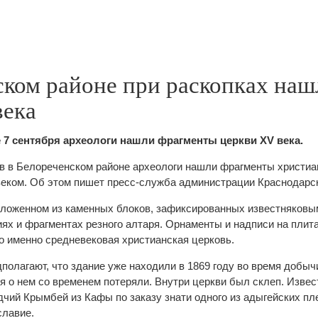
ском районе при раскопках наш
века
 7 сентября археологи нашли фрагменты церкви XV века.
ов в Белореченском районе археологи нашли фрагменты христиа
еком. Об этом пишет пресс-служба администрации Краснодарск
сложенном из каменных блоков, зафиксированных известняковы
ях и фрагментах резного алтаря. Орнаменты и надписи на плит
то именно средневековая христианская церковь.
дполагают, что здание уже находили в 1869 году во время добыч
я о нем со временем потеряли. Внутри церкви был склеп. Извес
дчий Крымбей из Кафы по заказу знати одного из адыгейских пл
славие.