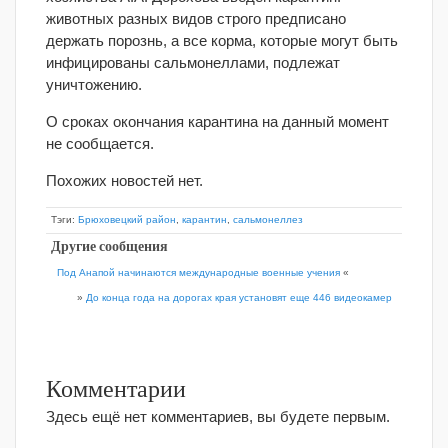
животных разных видов строго предписано
держать порознь, а все корма, которые могут быть
инфицированы сальмонеллами, подлежат
уничтожению.
О сроках окончания карантина на данный момент
не сообщается.
Похожих новостей нет.
Тэги:
Брюховецкий район
,
карантин
,
сальмонеллез
Другие сообщения
Под Анапой начинаются международные военные учения
«
»
До конца года на дорогах края установят еще 446 видеокамер
Комментарии
Здесь ещё нет комментариев, вы будете первым.