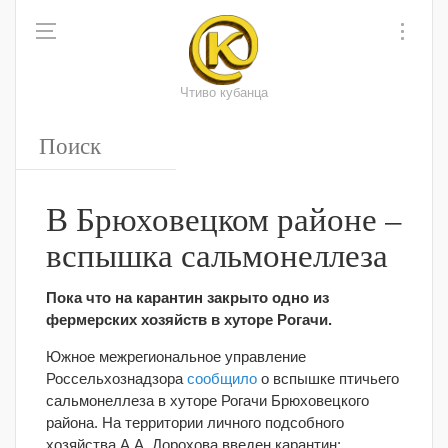
Чтиво кубанца
В Брюховецком районе –
вспышка сальмонеллеза
Пока что на карантин закрыто одно из
фермерских хозяйств в хуторе Рогачи.
Южное межрегиональное управление
Россельхознадзора
сообщило
о вспышке птичьего
сальмонеллеза в хуторе Рогачи Брюховецкого
района. На территории личного подсобного
хозяйства А.А. Дорохова введен карантин: