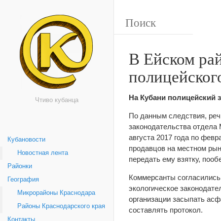
В Ейском рай
полицейского
На Кубани полицейский 
Чтиво кубанца
По данным следствия, реч
законодательства отдела 
августа 2017 года по февр
Кубановости
продавцов на местном рын
Новостная лента
передать ему взятку, пооб
Районки
Коммерсанты согласились.
География
экологическое законодате
Микрорайоны Краснодара
организации засыпать асф
Районы Краснодарского края
составлять протокол.
Контакты