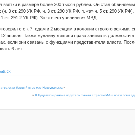
л взятки в размере более 200 тысяч рублей. Он стал обвиняемы
ч. 3 ст. 290 УК РФ, ч. 3 ст. 290 УК РФ, п. «в» ч. 5 ст. 290 УК РФ),
1 ст. 291.2 УК РФ). За это его уволили из МВД.
говорил его к 7 годам и 2 месяцам в колонии строгого режима, с
 12 апреля. Также мужчину лишили права занимать должности в
ах, если они связаны с функциями представителя власти. Пос
вать 6 лет.
кий
,
СК
атра стал бывший вице-мэр Новоуральска
«
»
В Кущевском районе водитель съехал с трассы М-4 и врезался в де