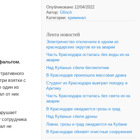
Опубликовано 12/04/2022
Автор:
Gfinch
Категории:
криминал
Лента новостей
Электричество отключили в одном из
краснодарских округов из-за аварии
Часть Краснодара осталась без воды из-за
аварии
фальтом.
Над Кубанью сбили беспилотник
тративного
В Краснодаре произошла массовая драка
ри взятки с
Студент из Краснодара выиграл поездку в
е один из
Арктику
л от них
Часть Краснодара осталась без света из-за
аварии
В Краснодаре ожидаются грозы и град
нарушает
Над Кубанью сбили дроны
у сотрудника
Ливни, грозы и град ожидаются на Кубани
ал не
В Краснодаре обновят очистные сооружения