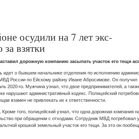
оне осудили на 7 лет экс-
 за взятки
заставил дорожную компанию засыпать участок его тещи ас
ь идет о бывшем начальнике отделения по исполнению админис
МВД России по Ейскому району Иване Абросимове. Он получил т
аль 2020-го. Мужчина узнал, что двое предпринимателей, а такж
ке нарушают административный кодекс. Полицейский потребова
ещав взамен не привлекать их к ответственности.
 Кроме того, полицейский узнал, что одна дорожная компания 
льство при обращении с отходами. Сотрудник МВД потребовал 
альтной крошкой земельный участок его тещи. За это он пообещ