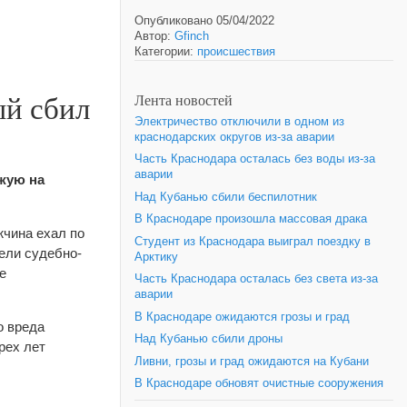
Опубликовано 05/04/2022
Автор:
Gfinch
Категории:
происшествия
ый сбил
Лента новостей
Электричество отключили в одном из
краснодарских округов из-за аварии
Часть Краснодара осталась без воды из-за
аварии
ожую на
Над Кубанью сбили беспилотник
В Краснодаре произошла массовая драка
жчина ехал по
Студент из Краснодара выиграл поездку в
ели судебно-
Арктику
е
Часть Краснодара осталась без света из-за
аварии
В Краснодаре ожидаются грозы и град
о вреда
Над Кубанью сбили дроны
рех лет
Ливни, грозы и град ожидаются на Кубани
В Краснодаре обновят очистные сооружения