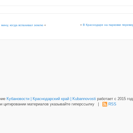
»
В Краснодаре на парковке переве
 мину, когда вспахивал землю
«
ание
Кубановости | Краснодарский край | Kubannovosti
работает с 2015 год
и цитировании материалов указывайте гиперссылку |
RSS