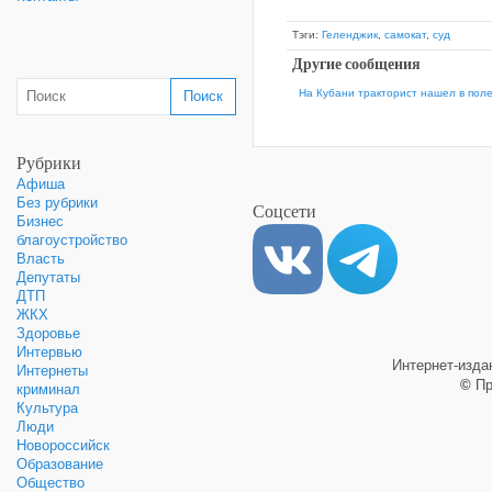
Тэги:
Геленджик
,
самокат
,
суд
Другие сообщения
На Кубани тракторист нашел в поле
Рубрики
Афиша
Без рубрики
Соцсети
Бизнес
благоустройство
Власть
Депутаты
ДТП
ЖКХ
Здоровье
Интервью
Интернет-изд
Интернеты
©
Пр
криминал
Культура
Люди
Новороссийск
Образование
Общество