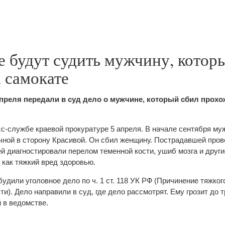
е будут судить мужчину, котор
 самокате
апреля передали в суд дело о мужчине, который сбил прох
сс-службе краевой прокуратуре 5 апреля. В начале сентября му
ной в сторону Красивой. Он сбил женщину. Пострадавшей пров
й диагностировали перелом теменной кости, ушиб мозга и други
 как тяжкий вред здоровью.
дили уголовное дело по ч. 1 ст. 118 УК РФ (Причинение тяжког
и). Дело направили в суд, где дело рассмотрят. Ему грозит до т
 в ведомстве.