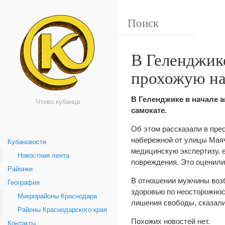
В Геленджик
прохожую на
В Геленджике в начале 
Чтиво кубанца
самокате.
Об этом рассказали в пре
набережной от улицы Маяч
Кубановости
медицинскую экспертизу, е
Новостная лента
повреждения. Это оценили
Районки
В отношении мужчины возбу
География
здоровью по неосторожност
Микрорайоны Краснодара
лишения свободы, сказали
Районы Краснодарского края
Похожих новостей нет.
Контакты