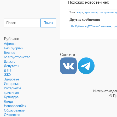
Похожих новостей нет.
Тэги:
жара
,
Краснодар
,
экстренное 
Другие сообщения
На Кубани в ДТП погиб человек, тр
Рубрики
Афиша
Без рубрики
Бизнес
Соцсети
благоустройство
Власть
Депутаты
ДТП
ЖКХ
Здоровье
Интервью
Интернеты
Интернет-изд
криминал
©
Пр
Культура
Люди
Новороссийск
Образование
Общество