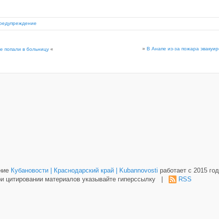
предупреждение
»
В Анапе из-за пожара эвакуи
ое попали в больницу
«
ание
Кубановости | Краснодарский край | Kubannovosti
работает с 2015 год
и цитировании материалов указывайте гиперссылку |
RSS