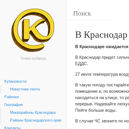
В Краснодар
В Краснодаре ожидается 
В Краснодар придет сильн
Чтиво кубанца
ЕДДС.
27 июля температура возду
Кубановости
В такую погоду постарайте
Новостная лента
помещение и, по возможно
Районки
находиться на улице, то р
перерыв. Надевайте легку
География
Пейте больше воды.
Микрорайоны Краснодара
Районы Краснодарского края
В случае ЧС звоните по но
Контакты