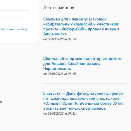
Ленты районов
Семинар для членов участковых
избирательных комиссий и участников
проекта «ИнформУИК» провели вчера в
ровали многоэтажку
Апшеронске
on 08/08/2026 at 09:14
Школьный спортзал стал вторым домом
для Анаиды Калайчан из села
Черниговского
on 08/08/2026 at 08:15
8 августа — День физкультурника: тренер
по тхэквондо апшеронской спортшколы
а
«Олимп» Юрий Погибельный более 30 лет
воспитывает юных спортсменов
on 08/08/2026 at 07:31