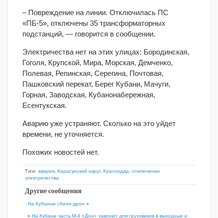
– Повреждение на линии. Отключилась ПС
«ПБ-5», отключены 35 трансформаторных
подстанций, — говорится в сообщении.
Электричества нет на этих улицах: Бородинская,
Гоголя, Крупской, Мира, Морская, Демченко,
Полевая, Репинская, Серегина, Почтовая,
Пашковский перекат, Берег Кубани, Мачуги,
Горная, Заводская, Кубанонабережная,
Есентукская.
Аварию уже устраняют. Сколько на это уйдет
времени, не уточняется.
Похожих новостей нет.
Тэги:
авария
,
Карасунский округ
,
Краснодар
,
отключение
электричества
Другие сообщения
На Кубанью сбили дрон
«
»
На Кубани часть М-4 «Дон» закроют для грузовиков в выходные и