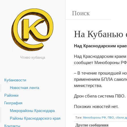
На Кубанью 
Над Краснодарским краем
Над Краснодарским краем 
Чтиво кубанца
сообщает Минобороны РФ
– В течение прошедшей но
применением БПЛА самолет
Кубановости
министерства.
Новостная лента
Районки
Дрон сбила система ПВО.
География
Похожих новостей нет.
Микрорайоны Краснодара
Тэги:
Минобороны РФ
,
ПВО
,
сбили д
Районы Краснодарского края
Другие сообщения
Контакты