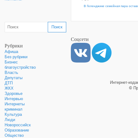
В Геленджике семейная пара оставл
Соцсети
Рубрики
Афиша
Без рубрики
Бизнес
благоустройство
Власть
Депутаты
Интернет-изд
ДТП
©
Пр
ЖКХ
Здоровье
Интервью
Интернеты
криминал
Культура
Люди
Новороссийск
Образование
Общество