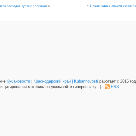
»
В Краснодаре авария оставила
яла закладки, гуляя с ребенком
«
ание
Кубановости | Краснодарский край | Kubannovosti
работает с 2015 год
и цитировании материалов указывайте гиперссылку |
RSS