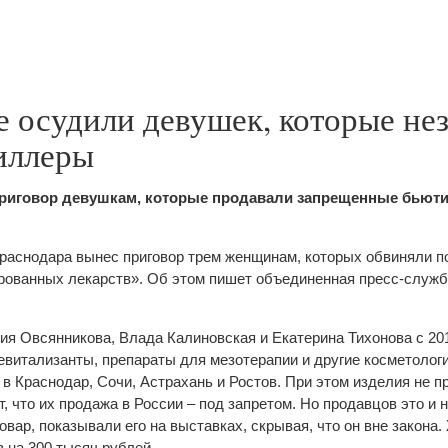
е осудили девушек, которые не
иллеры
риговор девушкам, которые продавали запрещенные бьюти
раснодара вынес приговор трем женщинам, которых обвиняли п
рованных лекарств». Об этом пишет объединенная пресс-служб
ия Овсянникова, Влада Калиновская и Екатерина Тихонова с 201
витализанты, препараты для мезотерапии и другие косметолог
 в Краснодар, Сочи, Астрахань и Ростов. При этом изделия не 
т, что их продажа в России – под запретом. Но продавцов это и 
вар, показывали его на выставках, скрывая, что он вне закона
 на 300 тысяч рублей.