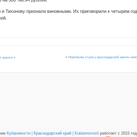
 и Тихонову признали виновными. Их приговорили к четырем го
ей.
»
Перепалка отцов у краснодарской школы зак
о дороги
«
ание
Кубановости | Краснодарский край | Kubannovosti
работает с 2015 год