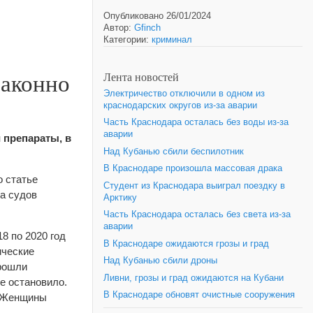
Опубликовано 26/01/2024
Автор:
Gfinch
Категории:
криминал
законно
Лента новостей
Электричество отключили в одном из
краснодарских округов из-за аварии
Часть Краснодара осталась без воды из-за
аварии
 препараты, в
Над Кубанью сбили беспилотник
В Краснодаре произошла массовая драка
о статье
Студент из Краснодара выиграл поездку в
а судов
Арктику
Часть Краснодара осталась без света из-за
аварии
8 по 2020 год
В Краснодаре ожидаются грозы и град
ические
Над Кубанью сбили дроны
прошли
Ливни, грозы и град ожидаются на Кубани
не остановило.
В Краснодаре обновят очистные сооружения
. Женщины