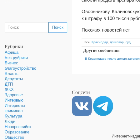
Овсянникову, Калиновскую
к штрафу в 100 тысяч рубл
Похожих новостей нет.
Тэги:
Краснодар
,
приговор
,
суд
Рубрики
Другие сообщения
Афиша
Без рубрики
В Краснодаре после дождя затопил
Бизнес
благоустройство
Власть
Депутаты
ДТП
ЖКХ
Соцсети
Здоровье
Интервью
Интернеты
криминал
Культура
Люди
Новороссийск
Образование
Интернет-изд
Общество