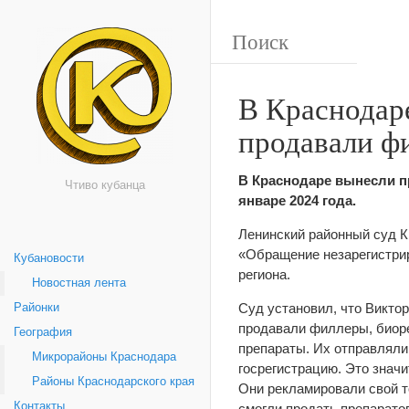
В Краснодар
продавали ф
В Краснодаре вынесли п
Чтиво кубанца
январе 2024 года.
Ленинский районный суд К
«Обращение незарегистри
Кубановости
региона.
Новостная лента
Суд установил, что Виктор
Районки
продавали филлеры, биоре
География
препараты. Их отправляли
Микрорайоны Краснодара
госрегистрацию. Это значи
Районы Краснодарского края
Они рекламировали свой то
Контакты
смогли продать препаратов