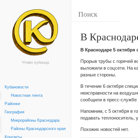
В Краснодаре
В Краснодаре 5 октября 
Прорыв трубы с горячей в
Чтиво кубанца
выложили в соцсети. На ка
разные стороны.
В течение 6 октября спец
Кубановости
неисправности на воздушн
Новостная лента
сообщили в пресс-службе 
Районки
Напомним, с 5 октября в г
География
подавать теплоноситель, 
Микрорайоны Краснодара
Районы Краснодарского края
Похожих новостей нет.
Контакты