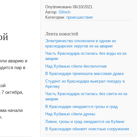
Опубликовано 06/10/2021
Автор:
Gfinch
Категории:
происшествия
ой
Лента новостей
Электричество отключили в одном из
краснодарских округов из-за аварии
Часть Краснодара осталась без воды из-за
аварии
яли аварию и
Над Кубанью сбили беспилотник
одится пар в
В Краснодаре произошла массовая драка
Студент из Краснодара выиграл поездку в
кой
Арктику
 7 октября,
Часть Краснодара осталась без света из-за
аварии
В Краснодаре ожидаются грозы и град
ома начали
Над Кубанью сбили дроны
».
Ливни, грозы и град ожидаются на Кубани
В Краснодаре обновят очистные сооружения