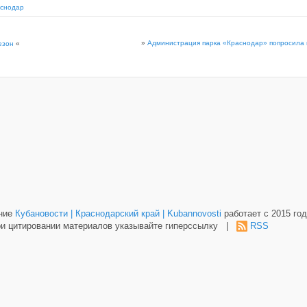
снодар
»
Администрация парка «Краснодар» попросила н
езон
«
ание
Кубановости | Краснодарский край | Kubannovosti
работает с 2015 год
и цитировании материалов указывайте гиперссылку |
RSS