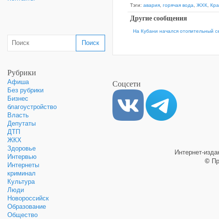
Тэги:
авария
,
горячая вода
,
ЖХК
,
Кра
Другие сообщения
На Кубани начался отопительный с
Рубрики
Соцсети
Афиша
Без рубрики
Бизнес
благоустройство
Власть
Депутаты
ДТП
ЖКХ
Здоровье
Интернет-изд
Интервью
©
Пр
Интернеты
криминал
Культура
Люди
Новороссийск
Образование
Общество