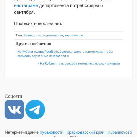
инстаграме
департамента потребсферы 6
сентября.
Похожих новостей нет.
Тэги:
бизнес
,
законодательство
,
коронавирус
Другие сообщения
На Кубани полицейский сфабриковал дело о наркотиках, чтобы
повысить служебные показатели
«
»
На Кубани на переезде столкнулись поезд и минивэн
Соцсети
Интернет-издание
Кубановости | Краснодарский край | Kubannovosti