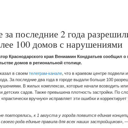
 за последние 2 года разрешил
олее 100 домов с нарушениями
атор Краснодарского края Вениамин Кондратьев сообщил о
льстве домов в региональной столице.
сказал в своем
телеграм-канале
, что в краевом центре подвели 
рода. За последние два года в городе выдали больше 100 разре
рушениями. В жилых комплексах, которые начали возводить или
 и детских садов. Также превышена плотность застройки. По сл
я «практически вручную» исправляет эти ошибки и корректируе
 повторялись, к 1 августа у города появится единая концеп
своего рода единые правила для всех наших застройщиков»
, 