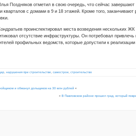
Илья Поздняков отметил в свою очередь, что сейчас завершают
 кварталов с домами в 9 и 18 этажей. Кроме того, заканчивают
вки.
Кондратьев проинспектировал места возведения нескольких ЖК 
ритиковал отсутствие инфраструктуры. Он потребовал привлечь 
ителей профильных ведомств, которые допустили к реализаци
дар
,
нарушения при строительстве
,
самострои
,
строительство
ройщиком и обманул дольщиков на 30 млн рублей
«
»
В Павловском районе прошел град, который повр