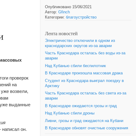
Опубликовано 15/06/2021
Автор:
Gfinch
Категории:
благоустройство
и
Лента новостей
Электричество отключили в одном из
краснодарских округов из-за аварии
Часть Краснодара осталась без воды из-за
аварии
 массовых
Над Кубанью сбили беспилотник
В Краснодаре произошла массовая драка
итоги проверок
Студент из Краснодара выиграл поездку в
шений на
Арктику
 уже возвели,
Часть Краснодара осталась без света из-за
овам
аварии
т уже выданные
В Краснодаре ожидаются грозы и град
Над Кубанью сбили дроны
Ливни, грозы и град ожидаются на Кубани
ция
В Краснодаре обновят очистные сооружения
— написал он.