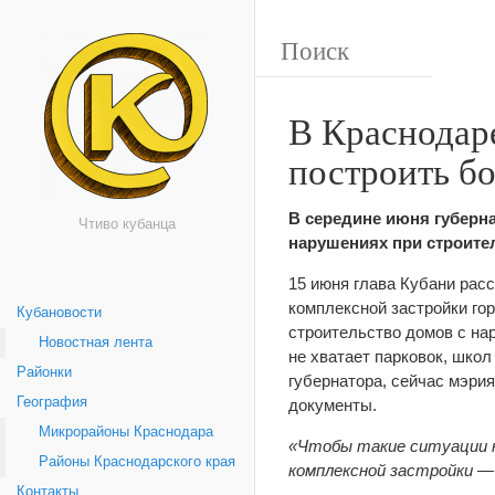
В Краснодаре
построить б
В середине июня губерн
Чтиво кубанца
нарушениях при строите
15 июня глава Кубани рас
комплексной застройки го
Кубановости
строительство домов с на
Новостная лента
не хватает парковок, школ
Районки
губернатора, сейчас мэри
География
документы.
Микрорайоны Краснодара
«Чтобы такие ситуации не
Районы Краснодарского края
комплексной застройки — 
Контакты