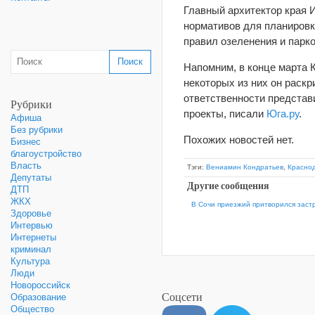
Главный архитектор края 
нормативов для планировки
правил озеленения и парко
Напомним, в конце марта 
некоторых из них он раск
ответственности представ
Рубрики
проекты, писали
Юга.ру
.
Афиша
Без рубрики
Похожих новостей нет.
Бизнес
благоустройство
Власть
Тэги:
Вениамин Кондратьев
,
Красно
Депутаты
Другие сообщения
ДТП
ЖКХ
В Сочи приезжий притворился заст
Здоровье
Интервью
Интернеты
криминал
Культура
Люди
Новороссийск
Соцсети
Образование
Общество