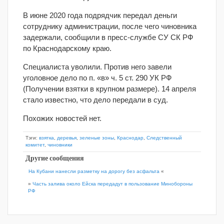
В июне 2020 года подрядчик передал деньги
сотруднику администрации, после чего чиновника
задержали, сообщили в пресс-службе СУ СК РФ
по Краснодарскому краю.
Специалиста уволили. Против него завели
уголовное дело по п. «в» ч. 5 ст. 290 УК РФ
(Получении взятки в крупном размере). 14 апреля
стало известно, что дело передали в суд.
Похожих новостей нет.
Тэги:
взятка
,
деревья
,
зеленые зоны
,
Краснодар
,
Следственный
комитет
,
чиновники
Другие сообщения
На Кубани нанесли разметку на дорогу без асфальта
«
»
Часть залива около Ейска передадут в пользование Минобороны
РФ