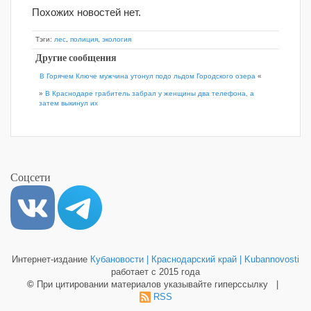
Похожих новостей нет.
Тэги:
лес
,
полиция
,
экология
Другие сообщения
В Горячем Ключе мужчина утонул подо льдом Городского озера
«
»
В Краснодаре грабитель забрал у женщины два телефона, а
затем выкинул их
Соцсети
Интернет-издание
Кубановости | Краснодарский край | Kubannovosti
работает с 2015 года
©
При цитировании материалов указывайте гиперссылку |
RSS