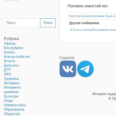
Похожих новостей нет.
Тэги:
Керченская переправа
,
Крым
,
п
Другие сообщения
В Сочи у строящейся развязки наш
Рубрики
Афиша
Без рубрики
Бизнес
Соцсети
благоустройство
Власть
Депутаты
ДТП
ЖКХ
Здоровье
Интервью
Интернеты
криминал
Интернет-изд
Культура
©
Пр
Люди
Новороссийск
Образование
Общество