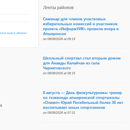
Ленты районов
Семинар для членов участковых
избирательных комиссий и участников
проекта «ИнформУИК» провели вчера в
ся в знак и убежал
Апшеронске
on 08/08/2026 at 09:14
Школьный спортзал стал вторым домом
для Анаиды Калайчан из села
Черниговского
on 08/08/2026 at 08:15
8 августа — День физкультурника: тренер
по тхэквондо апшеронской спортшколы
«Олимп» Юрий Погибельный более 30 лет
а
воспитывает юных спортсменов
on 08/08/2026 at 07:31