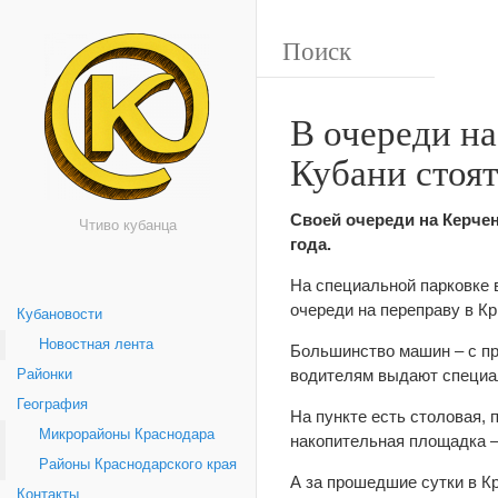
В очереди н
Кубани стоя
Своей очереди на Керче
Чтиво кубанца
года.
На специальной парковке в
очереди на переправу в К
Кубановости
Новостная лента
Большинство машин – с пр
водителям выдают специа
Районки
География
На пункте есть столовая, 
Микрорайоны Краснодара
накопительная площадка –
Районы Краснодарского края
А за прошедшие сутки в К
Контакты