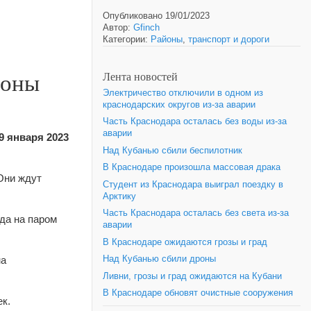
Опубликовано 19/01/2023
Автор:
Gfinch
Категории:
Районы
,
транспорт и дороги
роны
Лента новостей
Электричество отключили в одном из
краснодарских округов из-за аварии
Часть Краснодара осталась без воды из-за
аварии
9 января 2023
Над Кубанью сбили беспилотник
В Краснодаре произошла массовая драка
 Они ждут
Студент из Краснодара выиграл поездку в
Арктику
Часть Краснодара осталась без света из-за
да на паром
аварии
В Краснодаре ожидаются грозы и град
на
Над Кубанью сбили дроны
Ливни, грозы и град ожидаются на Кубани
В Краснодаре обновят очистные сооружения
к.