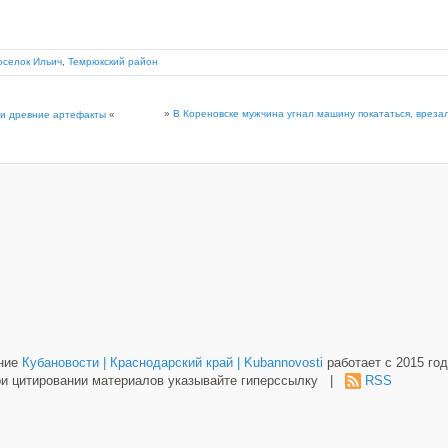
оселок Ильич
,
Темрюкский район
»
В Кореновске мужчина угнал машину покататься, врезал
ли древние артефакты
«
ание
Кубановости | Краснодарский край | Kubannovosti
работает с 2015 год
и цитировании материалов указывайте гиперссылку |
RSS