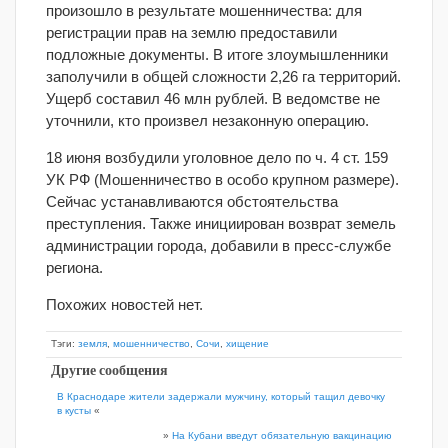
произошло в результате мошенничества: для
регистрации прав на землю предоставили
подложные документы. В итоге злоумышленники
заполучили в общей сложности 2,26 га территорий.
Ущерб составил 46 млн рублей. В ведомстве не
уточнили, кто произвел незаконную операцию.
18 июня возбудили уголовное дело по ч. 4 ст. 159
УК РФ (Мошенничество в особо крупном размере).
Сейчас устанавливаются обстоятельства
преступления. Также инициирован возврат земель
администрации города, добавили в пресс-службе
региона.
Похожих новостей нет.
Тэги:
земля
,
мошенничество
,
Сочи
,
хищение
Другие сообщения
В Краснодаре жители задержали мужчину, который тащил девочку
в кусты
«
»
На Кубани введут обязательную вакцинацию