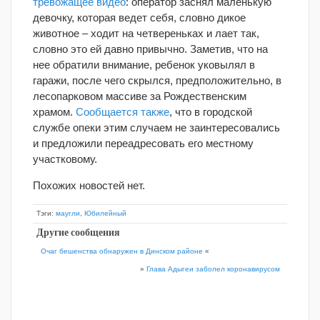
тревожащее видео
: оператор заснял маленькую
девочку, которая ведет себя, словно дикое
животное – ходит на четвереньках и лает так,
словно это ей давно привычно. Заметив, что на
нее обратили внимание, ребенок уковылял в
гаражи, после чего скрылся, предположительно, в
лесопарковом массиве за Рождественским
храмом.
Сообщается также
, что в городской
службе опеки этим случаем не заинтересовались
и предложили переадресовать его местному
участковому.
Похожих новостей нет.
Тэги:
маугли
,
Юбилейный
Другие сообщения
Очаг бешенства обнаружен в Динском районе
«
»
Глава Адыгеи заболел коронавирусом