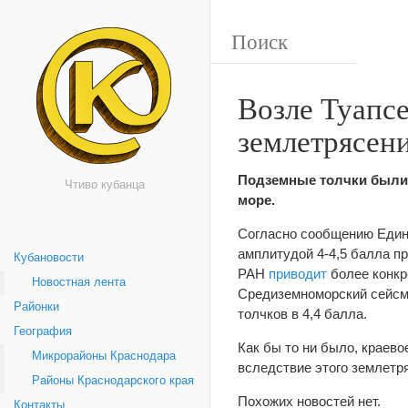
Возле Туапсе
землетрясен
Подземные толчки были з
Чтиво кубанца
море.
Согласно сообщению Един
амплитудой 4-4,5 балла пр
Кубановости
РАН
приводит
более конкре
Новостная лента
Средиземноморский сейсм
Районки
толчков в 4,4 балла.
География
Как бы то ни было, краев
Микрорайоны Краснодара
вследствие этого землетр
Районы Краснодарского края
Похожих новостей нет.
Контакты