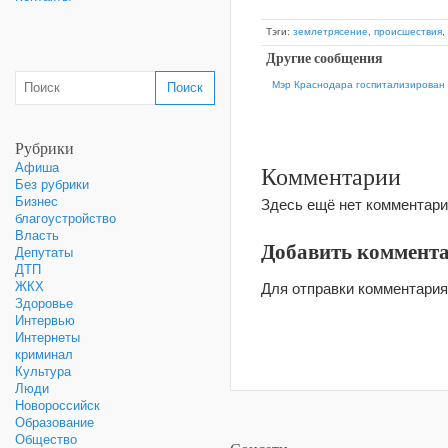
Тэги:
землетрясение
,
происшествия
,
Другие сообщения
Мэр Краснодара госпитализирован 
Рубрики
Комментарии
Афиша
Без рубрики
Бизнес
Здесь ещё нет комментари
благоустройство
Власть
Добавить коммент
Депутаты
ДТП
ЖКХ
Для отправки комментари
Здоровье
Интервью
Интернеты
криминал
Культура
Люди
Новороссийск
Образование
Общество