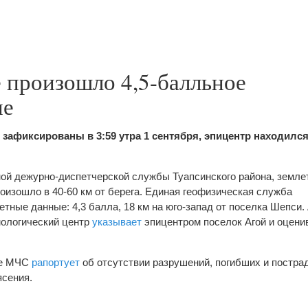
 произошло 4,5-балльное
ие
афиксированы в 3:59 утра 1 сентября, эпицентр находился
ой дежурно-диспетчерской службы Туапсинского района, земле
оизошло в 40-60 км от берега. Единая геофизическая служба
тные данные: 4,3 балла, 18 км на юго-запад от поселка Шепси.
ологический центр
указывает
эпицентром поселок Агой и оцени
ое МЧС
рапортует
об отсутствии разрушений, погибших и постр
ясения.