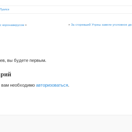
Туапсе
»
За сгоревший Утриш завели уголовное де
с коронавирусом
«
ев, вы будете первым.
арий
я вам необходимо
авторизоваться
.