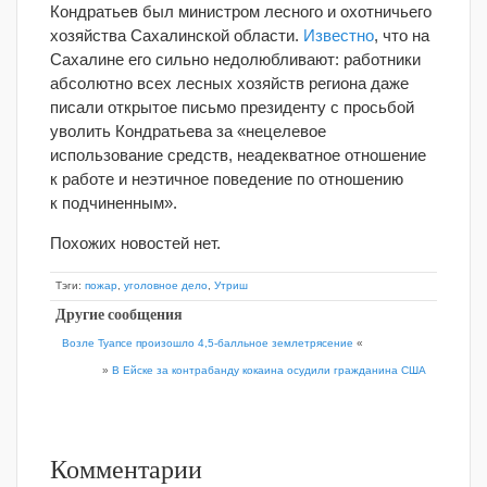
Кондратьев был министром лесного и охотничьего
хозяйства Сахалинской области.
Известно
, что на
Сахалине его сильно недолюбливают: работники
абсолютно всех лесных хозяйств региона даже
писали открытое письмо президенту с просьбой
уволить Кондратьева за «нецелевое
использование средств, неадекватное отношение
к работе и неэтичное поведение по отношению
к подчиненным».
Похожих новостей нет.
Тэги:
пожар
,
уголовное дело
,
Утриш
Другие сообщения
Возле Туапсе произошло 4,5-балльное землетрясение
«
»
В Ейске за контрабанду кокаина осудили гражданина США
Комментарии