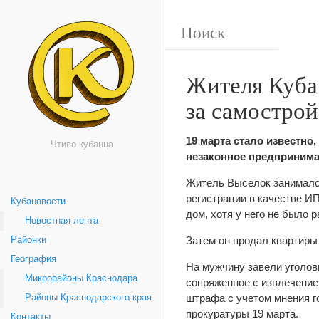
Жителя Куба
за самострой
19 марта стало известно
Чтиво кубанца
незаконное предпринима
Житель Выселок занимался
регистрации в качестве ИП
Кубановости
дом, хотя у него не было 
Новостная лента
Затем он продал квартиры 
Районки
География
На мужчину завели уголовн
Микрорайоны Краснодара
сопряженное с извлечение
штрафа с учетом мнения г
Районы Краснодарского края
прокуратуры 19 марта.
Контакты