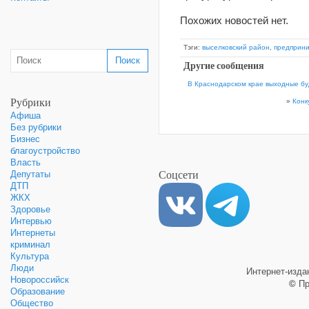
Похожих новостей нет.
Тэги:
выселковский район
,
предприн
Другие сообщения
В Краснодарском крае выходные б
Рубрики
»
Конк
Афиша
Без рубрики
Бизнес
благоустройство
Власть
Соцсети
Депутаты
ДТП
ЖКХ
Здоровье
Интервью
Интернеты
криминал
Культура
Люди
Интернет-изд
Новороссийск
©
Пр
Образование
Общество