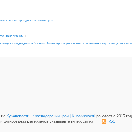
имательство
,
прокуратура
,
самострой
удут дождливыми
«
уренция с медведями и бронхит. Минприроды рассказало о причинах смерти выпущенных п
ание
Кубановости | Краснодарский край | Kubannovosti
работает с 2015 год
и цитировании материалов указывайте гиперссылку |
RSS