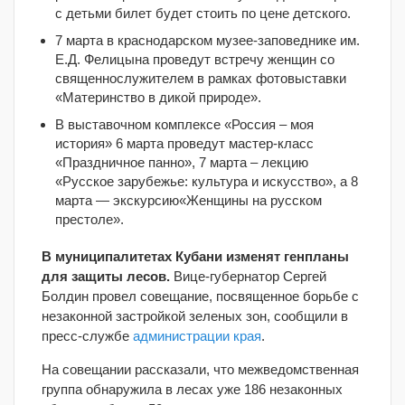
с детьми билет будет стоить по цене детского.
7 марта в краснодарском музее-заповеднике им.
Е.Д. Фелицына проведут встречу женщин со
священнослужителем в рамках фотовыставки
«Материнство в дикой природе».
В выставочном комплексе «Россия – моя
история» 6 марта проведут мастер-класс
«Праздничное панно», 7 марта – лекцию
«Русское зарубежье: культура и искусство», а 8
марта — экскурсию«Женщины на русском
престоле».
В муниципалитетах Кубани изменят генпланы
для защиты лесов.
Вице-губернатор Сергей
Болдин провел совещание, посвященное борьбе с
незаконной застройкой зеленых зон, сообщили в
пресс-службе
администрации края
.
На совещании рассказали, что межведомственная
группа обнаружила в лесах уже 186 незаконных