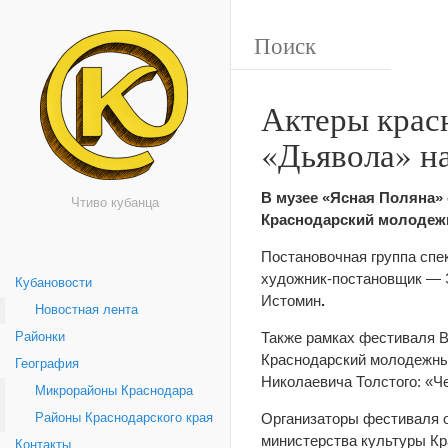
Актеры крас
«Дьявола» н
В музее «Ясная Поляна»
Чтиво кубанца
Краснодарский молодежн
Постановочная группа спе
художник-постановщик — 
Кубановости
Истомин
.
Новостная лента
Также рамках фестиваля В
Районки
Краснодарский молодежны
География
Николаевича Толстого: «Ч
Микрорайоны Краснодара
Организаторы фестиваля ож
Районы Краснодарского края
министерства культуры Кр
Контакты