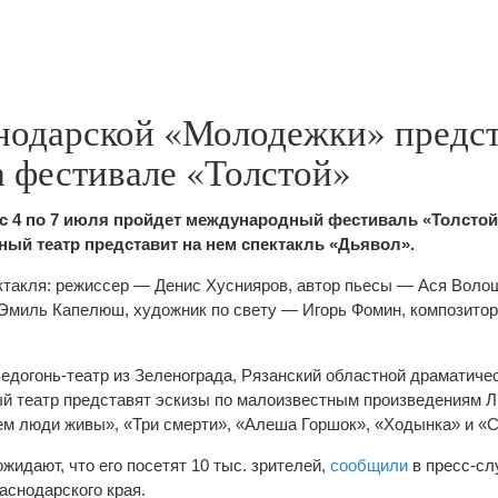
нодарской «Молодежки» предст
а фестивале «Толстой»
 с 4 по 7 июля пройдет международный фестиваль «Толстой
ый театр представит на нем спектакль «Дьявол».
ктакля: режиссер — Денис Хуснияров, автор пьесы — Ася Воло
Эмиль Капелюш, художник по свету — Игорь Фомин, композито
едогонь-театр из Зеленограда, Рязанский областной драматичес
й театр представят эскизы по малоизвестным произведениям Л
ем люди живы», «Три смерти», «Алеша Горшок», «Ходынка» и «С
идают, что его посетят 10 тыс. зрителей,
сообщили
в пресс-сл
аснодарского края.