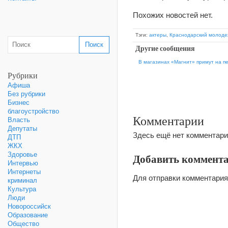
Похожих новостей нет.
Тэги:
актеры
,
Краснодарский молоде
Другие сообщения
В магазинах «Магнит» примут на п
Рубрики
Афиша
Без рубрики
Бизнес
благоустройство
Комментарии
Власть
Депутаты
Здесь ещё нет комментари
ДТП
ЖКХ
Здоровье
Добавить коммент
Интервью
Интернеты
Для отправки комментари
криминал
Культура
Люди
Новороссийск
Образование
Общество