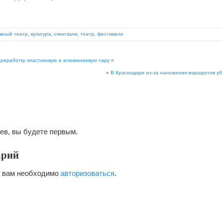
жный театр
,
культура
,
спектакли
,
театр
,
фестивали
ереработку пластиковую и алюминиевую тару
«
»
В Краснодаре из-за наложения маршрутов уб
ев, вы будете первым.
арий
я вам необходимо
авторизоваться
.