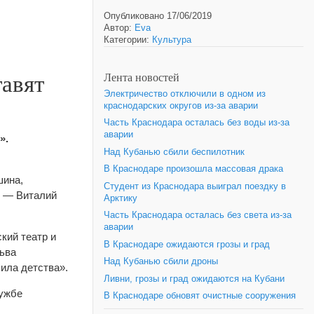
Опубликовано 17/06/2019
Автор:
Eva
Категории:
Культура
авят
Лента новостей
Электричество отключили в одном из
краснодарских округов из-за аварии
Часть Краснодара осталась без воды из-за
аварии
».
Над Кубанью сбили беспилотник
В Краснодаре произошла массовая драка
шина,
Студент из Краснодара выиграл поездку в
р — Виталий
Арктику
Часть Краснодара осталась без света из-за
аварии
кий театр и
В Краснодаре ожидаются грозы и град
ьва
Над Кубанью сбили дроны
ила детства».
Ливни, грозы и град ожидаются на Кубани
ужбе
В Краснодаре обновят очистные сооружения