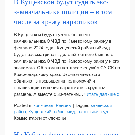
В Кущевской будут судить экс-
замначальника полиции – в том
числе за кражу наркотиков
В Кущевской будут судить бывшего
замначальника ОМВД по Каневскому району в
феврале 2024 года. Кущевский районный суд
будет рассматривать дело 53-летнего бывшего
замначальника ОМВД по Каневскому району и его
знакомого. Об этом пишет пресс-служба СУ СК по
Краснодарскому краю. Экс-полицейского
обвиняют в превышении полномочий и
организации хищения наркотиков в крупном
размере. А вместе с 39-летним…
читать дальше »
Posted in
криминал
,
Районы
|
Tagged
каневской
район
,
Кущёвский район
,
мвд
,
наркотики
,
суд
|
к
Комментарии
отключены
записи
В
На Кубани фура загорелась после