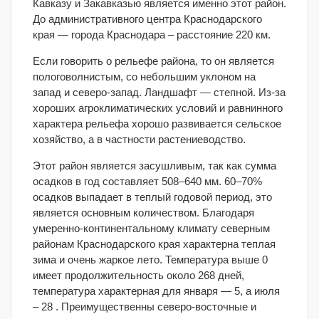
Кавказу и Закавказью является именно этот район.
До административного центра Краснодарского
края — города Краснодара – расстояние 220 км.
Если говорить о рельефе района, то он является
пологоволнистым, со небольшим уклоном на
запад и северо-запад. Ландшафт — степной. Из-за
хороших агроклиматических условий и равнинного
характера рельефа хорошо развивается сельское
хозяйство, а в частности растениеводство.
Этот район является засушливым, так как сумма
осадков в год составляет 508–640 мм. 60–70%
осадков выпадает в теплый годовой период, это
является основным количеством. Благодаря
умеренно-континентальному климату северным
районам Краснодарского края характерна теплая
зима и очень жаркое лето. Температура выше 0
имеет продолжительность около 268 дней,
температура характерная для января — 5, а июля
– 28 . Преимущественны северо-восточные и