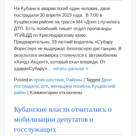
столкнулись
На Кубани в аварии погиб один человек, двое
три
пострадали 30 апреля 2023 года. В 7:00 в
фуры.
Кущёвском районе на трассе М4 «Дон» случилось
Один
человек
ДТП. Есть погибший, пишет отдел пропаганды
погиб
УГИБДД по Краснодарскому краю.
Предварительно, 39-летний водитель «Субару
Форестер» не выдержал безопасную дистанцию. В
результате иномарка столкнулся с автомобилем
«Хендэ Акцент», который ехал впереди. От
удара«Субару»…
читать дальше »
Posted in
происшествия
,
Районы
|
Tagged
Двое
пострадали
,
дтп
,
женищина погибла
,
Кущёвский
к
район
|
Комментарии
отключены
записи
На
Кубанские власти отчитались о
Кубани
мобилизации депутатов и
в
ДТП
госслужащих
на