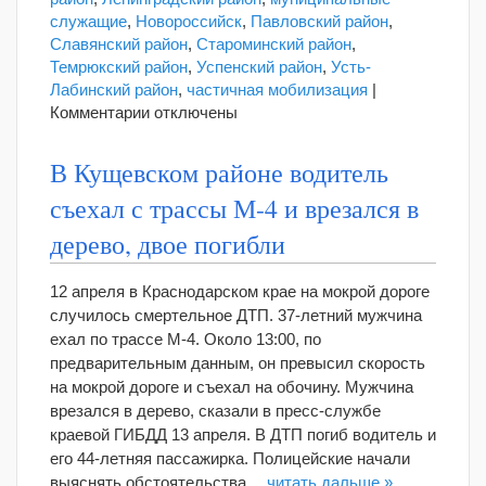
служащие
,
Новороссийск
,
Павловский район
,
Славянский район
,
Староминский район
,
Темрюкский район
,
Успенский район
,
Усть-
Лабинский район
,
частичная мобилизация
|
к
Комментарии
отключены
записи
Кубанские
В Кущевском районе водитель
власти
съехал с трассы М-4 и врезался в
отчитались
о
дерево, двое погибли
мобилизации
депутатов
12 апреля в Краснодарском крае на мокрой дороге
и
случилось смертельное ДТП. 37-летний мужчина
госслужащих
ехал по трассе М-4. Около 13:00, по
предварительным данным, он превысил скорость
на мокрой дороге и съехал на обочину. Мужчина
врезался в дерево, сказали в пресс-службе
краевой ГИБДД 13 апреля. В ДТП погиб водитель и
его 44-летняя пассажирка. Полицейские начали
выяснять обстоятельства…
читать дальше »