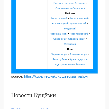
Елизаветинская
•
Атамань
•
Старонижестеблиевская
Районы
Белоглинский
•
Белореченский
•
Брюховецкий
•
Гулькевичский
•
Кущёвский
Новокубанский
•
Новопокровский
•
Северский
•
Староминский
•
Успенский
Вода
Черное море
•
Азовское море
•
Река Кубань
•
Краснодарское
водохранилище
•
Мзымта
source:
https://kuban.ec/wiki/Кущёвский_район
Новости Кущёвки