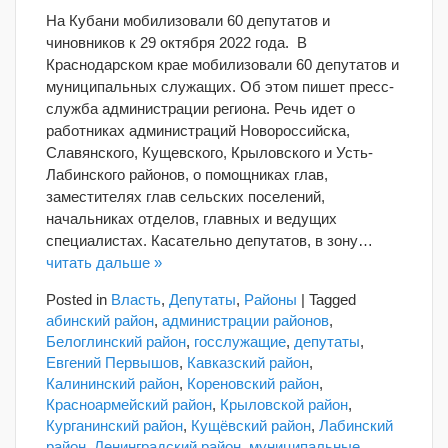
трассе
На Кубани мобилизовали 60 депутатов и
М4
чиновников к 29 октября 2022 года. В
«Дон»
Краснодарском крае мобилизовали 60 депутатов и
погиб
человек,
муниципальных служащих. Об этом пишет пресс-
двое
служба администрации региона. Речь идет о
ранены
работниках администраций Новороссийска,
Славянского, Кущевского, Крыловского и Усть-
Лабинского районов, о помощниках глав,
заместителях глав сельских поселений,
начальниках отделов, главных и ведущих
специалистах. Касательно депутатов, в зону…
читать дальше »
Posted in
Власть
,
Депутаты
,
Районы
|
Tagged
абинский район
,
администрации районов
,
Белоглинский район
,
госслужащие
,
депутаты
,
Евгений Первышов
,
Кавказский район
,
Калининский район
,
Кореновский район
,
Красноармейский район
,
Крыловской район
,
Курганинский район
,
Кущёвский район
,
Лабинский
район
,
Ленинградский район
,
муниципальные