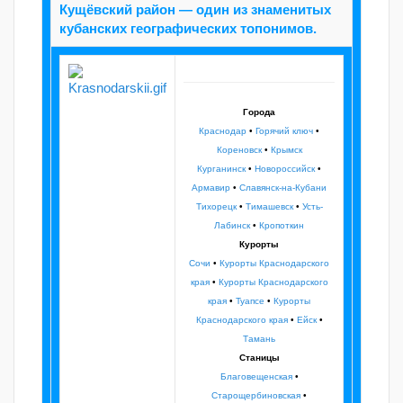
Кущёвский район — один из знаменитых
кубанских географических топонимов.
Города
Краснодар
•
Горячий ключ
•
Кореновск
•
Крымск
Курганинск
•
Новороссийск
•
Армавир
•
Славянск-на-Кубани
Тихорецк
•
Тимашевск
•
Усть-
Лабинск
•
Кропоткин
Курорты
Сочи
•
Курорты Краснодарского
края
•
Курорты Краснодарского
края
•
Туапсе
•
Курорты
Краснодарского края
•
Ейск
•
Тамань
Станицы
Благовещенская
•
Старощербиновская
•