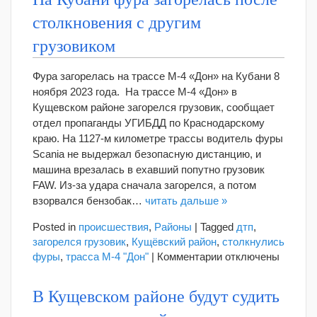
Кущевской
столкновения с другим
будут
судить
грузовиком
экс-
замначальника
Фура загорелась на трассе М-4 «Дон» на Кубани 8
полиции
ноября 2023 года. На трассе М-4 «Дон» в
–
Кущевском районе загорелся грузовик, сообщает
в
том
отдел пропаганды УГИБДД по Краснодарскому
числе
краю. На 1127-м километре трассы водитель фуры
за
Scania не выдержал безопасную дистанцию, и
кражу
машина врезалась в ехавший попутно грузовик
наркотиков
FAW. Из-за удара сначала загорелся, а потом
взорвался бензобак…
читать дальше »
Posted in
происшествия
,
Районы
|
Tagged
дтп
,
загорелся грузовик
,
Кущёвский район
,
столкнулись
к
фуры
,
трасса М-4 "Дон"
|
Комментарии
отключены
записи
На
В Кущевском районе будут судить
Кубани
фура