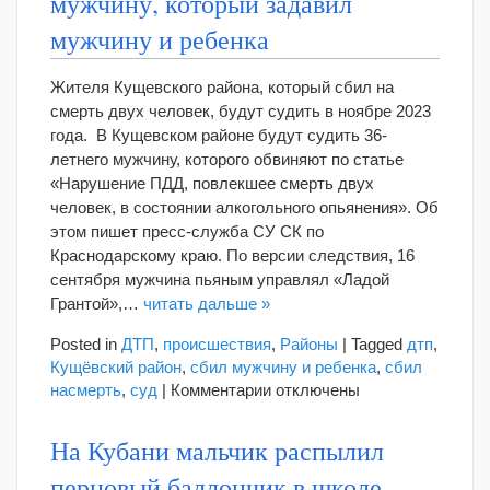
мужчину, который задавил
загорелась
мужчину и ребенка
после
столкновения
Жителя Кущевского района, который сбил на
с
смерть двух человек, будут судить в ноябре 2023
другим
года. В Кущевском районе будут судить 36-
грузовиком
летнего мужчину, которого обвиняют по статье
«Нарушение ПДД, повлекшее смерть двух
человек, в состоянии алкогольного опьянения». Об
этом пишет пресс-служба СУ СК по
Краснодарскому краю. По версии следствия, 16
сентября мужчина пьяным управлял «Ладой
Грантой»,…
читать дальше »
Posted in
ДТП
,
происшествия
,
Районы
|
Tagged
дтп
,
Кущёвский район
,
сбил мужчину и ребенка
,
сбил
к
насмерть
,
суд
|
Комментарии
отключены
записи
В
На Кубани мальчик распылил
Кущевском
перцовый баллончик в школе
районе