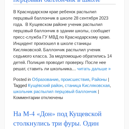
будут
судить
В Краснодарском крае ребенок распылил
мужчину,
перцовый баллончик в школе 28 сентября 2023
который
года. В Кущевском районе ученик распылил
задавил
перцовый баллончик в здании школы, сообщает
мужчину
пресс-служба ГУ МВД по Краснодарскому краю.
и
Инцидент произошел в школе станицы
ребенка
Кисляковской. Баллончик распылил ученик
седьмого класса. За медпомощью обратились 14
детей. Полиция проводит проверку. После нее
решат, ставить ли школьника…
читать дальше »
Posted in
Образование
,
происшествия
,
Районы
|
Tagged
Кущёвский район
,
станица Кисляковская
,
школьник распылил перцовый баллончик
|
к
Комментарии
отключены
записи
На
На М-4 «Дон» под Кущевской
Кубани
столкнулись три фуры. Один
мальчик
распылил