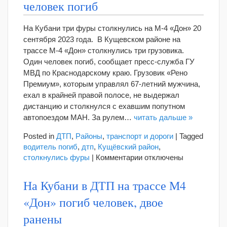
человек погиб
перцовый
баллончик
На Кубани три фуры столкнулись на М-4 «Дон» 20
в
сентября 2023 года. В Кущевском районе на
школе
трассе М-4 «Дон» столкнулись три грузовика.
Один человек погиб, сообщает пресс-служба ГУ
МВД по Краснодарскому краю. Грузовик «Рено
Премиум», которым управлял 67-летний мужчина,
ехал в крайней правой полосе, не выдержал
дистанцию и столкнулся с ехавшим попутном
автопоездом МАН. За рулем…
читать дальше »
Posted in
ДТП
,
Районы
,
транспорт и дороги
|
Tagged
водитель погиб
,
дтп
,
Кущёвский район
,
к
столкнулись фуры
|
Комментарии
отключены
записи
На
На Кубани в ДТП на трассе М4
М-4
«Дон» погиб человек, двое
«Дон»
под
ранены
Кущевской