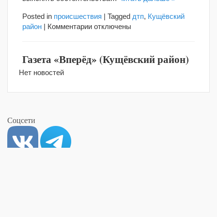
Posted in
происшествия
|
Tagged
дтп
,
Кущёвский
к
район
|
Комментарии
отключены
записи
В
Газета «Вперёд» (Кущёвский район)
Кущевском
районе
Нет новостей
водитель
съехал
с
трассы
М-4
Соцсети
и
врезался
в
дерево,
двое
Интернет-издание
Кубановости | Краснодарский край | Kubannovosti
погибли
работает с 2015 года
©
При цитировании материалов указывайте гиперссылку |
RSS