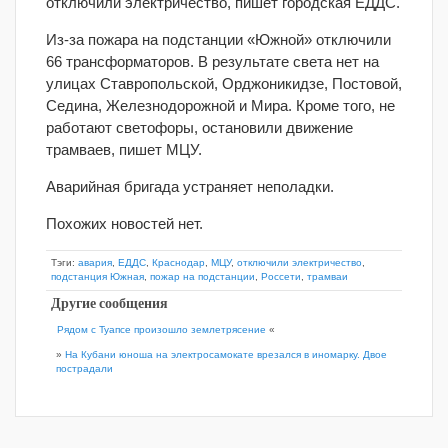
отключили электричество, пишет городская ЕДДС.
Из-за пожара на подстанции «Южной» отключили
66 трансформаторов. В результате света нет на
улицах Ставропольской, Орджоникидзе, Постовой,
Седина, Железнодорожной и Мира. Кроме того, не
работают светофоры, остановили движение
трамваев, пишет МЦУ.
Аварийная бригада устраняет неполадки.
Похожих новостей нет.
Тэги:
авария
,
ЕДДС
,
Краснодар
,
МЦУ
,
отключили электричество
,
подстанция Южная
,
пожар на подстанции
,
Россети
,
трамваи
Другие сообщения
Рядом с Туапсе произошло землетрясение
«
»
На Кубани юноша на электросамокате врезался в иномарку. Двое
пострадали