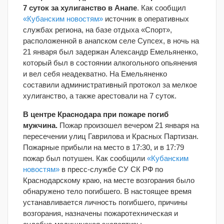
7 суток за хулиганство в Анапе
. Как сообщил
«Кубанским новостям»
источник в оперативных
службах региона, на базе отдыха «Спорт»,
расположенной в анапском селе Супсех, в ночь на
21 января был задержан Александр Емельяненко,
который был в состоянии алкогольного опьянения
и вел себя неадекватно. На Емельяненко
составили административный протокол за мелкое
хулиганство, а также арестовали на 7 суток.
В центре Краснодара при пожаре погиб
мужчина.
Пожар произошел вечером 21 января на
пересечении улиц Гаврилова и Красных Партизан.
Пожарные прибыли на место в 17:30, и в 17:79
пожар был потушен. Как сообщили
«Кубанским
новостям»
в пресс-службе СУ СК РФ по
Краснодарскому краю, на месте возгорания было
обнаружено тело погибшего. В настоящее время
устанавливается личность погибшего, причины
возгорания, назначены пожаротехническая и