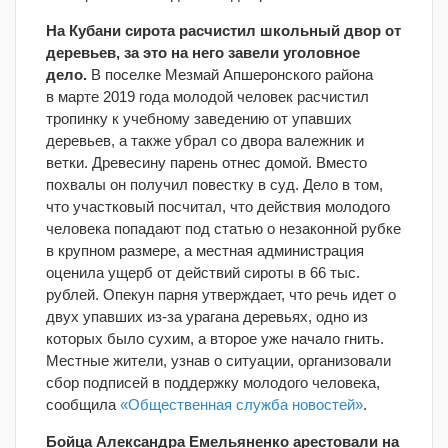
На Кубани сирота расчистил школьный двор от
деревьев, за это на него завели уголовное
дело.
В поселке Мезмай Апшеронского района
в марте 2019 года молодой человек расчистил
тропинку к учебному заведению от упавших
деревьев, а также убрал со двора валежник и
ветки. Древесину парень отнес домой. Вместо
похвалы он получил повестку в суд. Дело в том,
что участковый посчитал, что действия молодого
человека попадают под статью о незаконной рубке
в крупном размере, а местная администрация
оценила ущерб от действий сироты в 66 тыс.
рублей. Опекун парня утверждает, что речь идет о
двух упавших из-за урагана деревьях, одно из
которых было сухим, а второе уже начало гнить.
Местные жители, узнав о ситуации, организовали
сбор подписей в поддержку молодого человека,
сообщила
«Общественная служба новостей»
.
Бойца Александра Емельяненко арестовали на