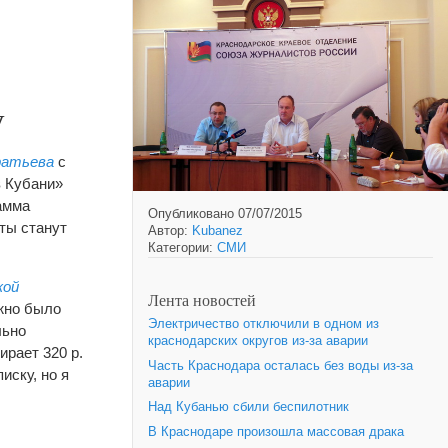
у
ратьева
с
в Кубани»
рамма
Опубликовано 07/07/2015
еты станут
Автор:
Kubanez
Категории:
СМИ
кой
Лента новостей
ожно было
Электричество отключили в одном из
льно
краснодарских округов из-за аварии
ирает 320 р.
Часть Краснодара осталась без воды из-за
иску, но я
аварии
Над Кубанью сбили беспилотник
В Краснодаре произошла массовая драка