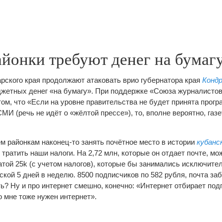
айонки требуют денег на бумаг
рского края продолжают атаковать врио губернатора края
Конд
жетных денег «на бумагу». При поддержке «Союза журналисто
том, что «Если на уровне правительства не будет принята прог
И (речь не идёт о «жёлтой прессе»), то, вполне вероятно, газ
м районкам наконец-то занять почётное место в истории
кубанс
 тратить наши налоги. На 2,72 млн, которые он отдает почте, м
атой 25k (с учетом налогов), которые бы занимались исключите
кой 5 дней в неделю. 8500 подписчиков по 582 рубля, почта заб
ь? Ну и про интернет смешно, конечно: «Интернет отбирает подп
о мне тоже нужен интернет».