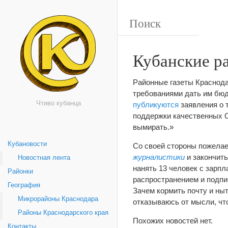
Кубанские р
Районные газеты Краснода
требованиями дать им бюд
Чтиво кубанца
публикуются
заявления о 
поддержки качественных СМ
вымирать.»
Кубановости
Со своей стороны пожелае
журналистики
и закончить
Новостная лента
нанять 13 человек с зарпл
Районки
распространением и подпис
География
Зачем кормить почту и ныт
Микрорайоны Краснодара
отказываюсь от мысли, чт
Районы Краснодарского края
Похожих новостей нет.
Контакты