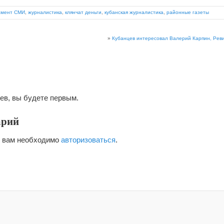
амент СМИ
,
журналистика
,
клянчат деньги
,
кубанская журналистика
,
районные газеты
»
Кубанцев интересовал Валерий Карпин, Реви
ев, вы будете первым.
арий
я вам необходимо
авторизоваться
.