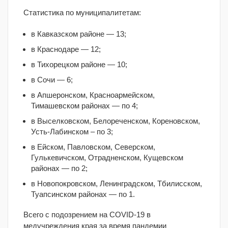
Статистика по муниципалитетам:
в Кавказском районе — 13;
в Краснодаре — 12;
в Тихорецком районе — 10;
в Сочи — 6;
в Апшеронском, Красноармейском,
Тимашевском районах — по 4;
в Выселковском, Белореченском, Кореновском,
Усть-Лабинском – по 3;
в Ейском, Павловском, Северском,
Гулькевичском, Отрадненском, Кущевском
районах — по 2;
в Новопокровском, Ленинградском, Тбилисском,
Туапсинском районах — по 1.
Всего с подозрением на COVID-19 в
медучреждения края за время пандемии