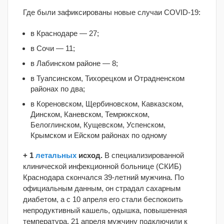
Где были зафиксированы новые случаи COVID-19:
в Краснодаре — 27;
в Сочи — 11;
в Лабинском районе — 8;
в Туапсинском, Тихорецком и Отрадненском
районах по два;
в Кореновском, Щербиновском, Кавказском,
Динском, Каневском, Темрюкском,
Белоглинском, Кущевском, Успенском,
Крымском и Ейском районах по одному
+ 1
летальных
исход.
В специализированной
клинической инфекционной больнице (СКИБ)
Краснодара скончался 39-летний мужчина. По
официальным данным, он страдал сахарным
диабетом, а с 10 апреля его стали беспокоить
непродуктивный кашель, одышка, повышенная
температура. 21 апреля мужчину подключили к