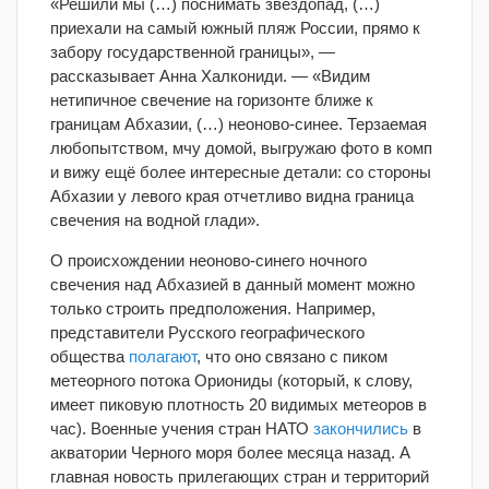
«Решили мы (…) поснимать звездопад, (…)
приехали на самый южный пляж России, прямо к
забору государственной границы», —
рассказывает Анна Халкониди. — «Видим
нетипичное свечение на горизонте ближе к
границам Абхазии, (…) неоново-синее. Терзаемая
любопытством, мчу домой, выгружаю фото в комп
и вижу ещё более интересные детали: со стороны
Абхазии у левого края отчетливо видна граница
свечения на водной глади».
О происхождении неоново-синего ночного
свечения над Абхазией в данный момент можно
только строить предположения. Например,
представители Русского географического
общества
полагают
, что оно связано с пиком
метеорного потока Ориониды (который, к слову,
имеет пиковую плотность 20 видимых метеоров в
час). Военные учения стран НАТО
закончились
в
акватории Черного моря более месяца назад. А
главная новость прилегающих стран и территорий