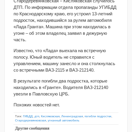
Стародеревянковская – Кисляковская случилось
ДТП. По информации отдела пропаганды УГИБДД
по Краснодарскому краю, его устроил 13-летний
подросток, находившийся за рулем автомобиля
«Лада Гранта». Машина при этом находилась в
угоне – об этом владелец заявил в дежурную
часть.
Известно, что «Лада» выехала на встречную
полосу. Юный водитель не справился с
управлением, машину занесло и она столкнулась
со встречными ВАЗ-2115 и ВАЗ-212140.
В результате погибли два подростка, которые
находились в «Гранте». Водителя ВАЗ-212140
увезли в Павловскую ЦРБ.
Похожих новостей нет.
Тэги:
ГИБДД
,
дтп
,
Кисляковская
,
Ленинградская
,
погибли подростки
,
Стародеревянковская
,
угнанный автомобиль
Другие сообщения