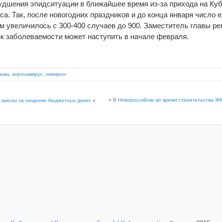
удшения эпидситуации в ближайшее время из-за прихода на Куб
са. Так, после новогодних праздников и до конца января число
м увеличилось с 300-400 случаев до 900. Заместитель главы ре
ик заболеваемости может наступить в начале февраля.
кова
,
коронавирус
,
омикрон
»
В Новороссийске во время строительства Ж
а школы за хищение бюджетных денег
«