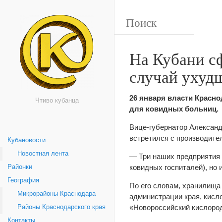
На Кубани с
случай ухуд
26 января власти Красно
Чтиво кубанца
для ковидных больниц.
Вице-губернатор Александ
встретился с производите
Кубановости
Новостная лента
— Три наших предприятия 
ковидных госпиталей), но
Районки
География
По его словам, хранилища
Микрорайоны Краснодара
администрации края, кисл
«Новороссийский кислород
Районы Краснодарского края
Контакты