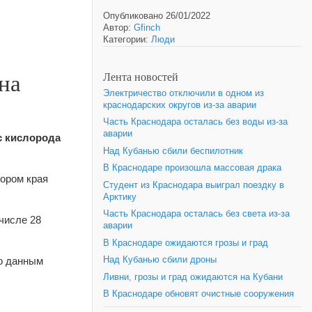
Опубликовано 26/01/2022
Автор:
Gfinch
Категории:
Люди
на
Лента новостей
Электричество отключили в одном из
краснодарских округов из-за аварии
Часть Краснодара осталась без воды из-за
аварии
с кислорода
Над Кубанью сбили беспилотник
В Краснодаре произошла массовая драка
тором края
Студент из Краснодара выиграл поездку в
Арктику
Часть Краснодара осталась без света из-за
числе 28
аварии
В Краснодаре ожидаются грозы и град
По данным
Над Кубанью сбили дроны
Ливни, грозы и град ожидаются на Кубани
В Краснодаре обновят очистные сооружения