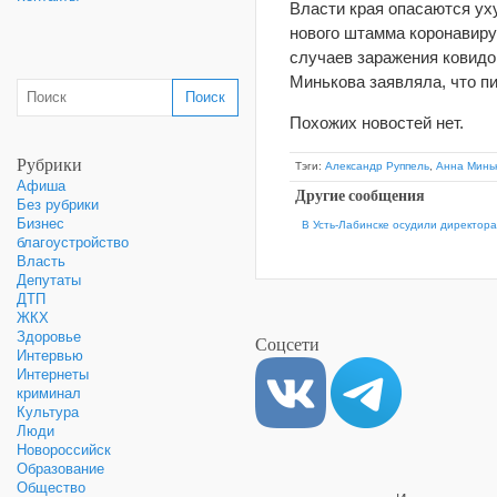
Власти края опасаются ух
нового штамма коронавиру
случаев заражения ковидо
Минькова заявляла, что п
Похожих новостей нет.
Рубрики
Тэги:
Александр Руппель
,
Анна Минь
Афиша
Другие сообщения
Без рубрики
Бизнес
В Усть-Лабинске осудили директор
благоустройство
Власть
Депутаты
ДТП
ЖКХ
Здоровье
Соцсети
Интервью
Интернеты
криминал
Культура
Люди
Новороссийск
Образование
Общество