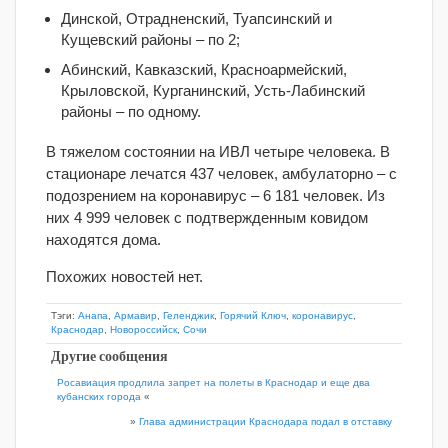
Динской, Отрадненский, Туапсинский и
Кущевский районы – по 2;
Абинский, Кавказский, Красноармейский,
Крыловской, Курганинский, Усть-Лабинский
районы – по одному.
В тяжелом состоянии на ИВЛ четыре человека. В
стационаре лечатся 437 человек, амбулаторно – с
подозрением на коронавирус – 6 181 человек. Из
них 4 999 человек с подтвержденным ковидом
находятся дома.
Похожих новостей нет.
Тэги:
Анапа
,
Армавир
,
Геленджик
,
Горячий Ключ
,
коронавирус
,
Краснодар
,
Новороссийск
,
Сочи
Другие сообщения
Росавиация продлила запрет на полеты в Краснодар и еще два
кубанских города
«
»
Глава администрации Краснодара подал в отставку