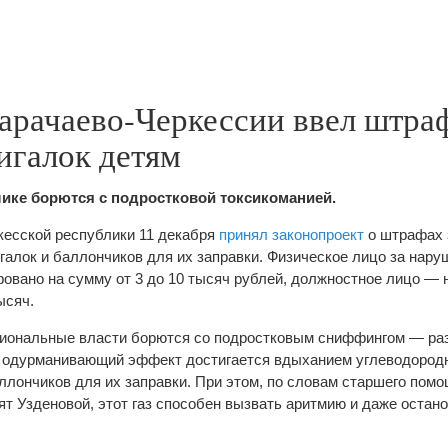
арачаево-Черкессии ввел штра
игалок детям
лике борются с подростковой токсикоманией.
кесской республики 11 декабря
принял законопроект
о штрафах 
алок и баллончиков для их заправки. Физическое лицо за нару
овано на сумму от 3 до 10 тысяч рублей, должностное лицо — н
ысяч.
гиональные власти борются со подростковым сниффингом — ра
й одурманивающий эффект достигается вдыханием углеводород
аллончиков для их заправки. При этом, по словам старшего пом
т Узденовой, этот газ способен вызвать аритмию и даже остано