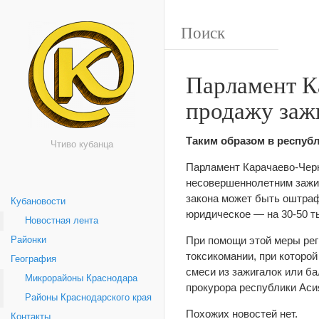
Парламент К
продажу заж
Таким образом в респуб
Чтиво кубанца
Парламент Карачаево-Чер
несовершеннолетним зажиг
закона может быть оштраф
Кубановости
юридическое — на 30-50 т
Новостная лента
При помощи этой меры ре
Районки
токсикомании, при которо
География
смеси из зажигалок или б
Микрорайоны Краснодара
прокурора республики Асия
Районы Краснодарского края
Похожих новостей нет.
Контакты