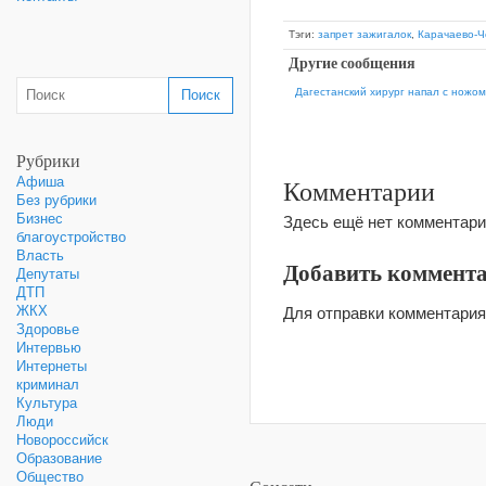
Тэги:
запрет зажигалок
,
Карачаево-Ч
Другие сообщения
Дагестанский хирург напал с ножом
Рубрики
Комментарии
Афиша
Без рубрики
Бизнес
Здесь ещё нет комментари
благоустройство
Власть
Добавить коммент
Депутаты
ДТП
ЖКХ
Для отправки комментари
Здоровье
Интервью
Интернеты
криминал
Культура
Люди
Новороссийск
Образование
Общество