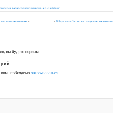
еркессия
,
подростковая токсикомания
,
сниффинг
»
В Карачаево-Черкесии совершена попытка вз
 на своего начальника
«
ев, вы будете первым.
арий
я вам необходимо
авторизоваться
.