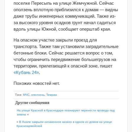
поселке Пересыпь на улице Жемчужной. Сейчас
оползень вплотную приблизился к домам — видны
даже трубы инженерных коммуникаций. Также из-
за высокого уровня осадков грунт начал садиться
вдоль улицы Южной, сообщает оперштаб края.
На опасном участке закрыли проезд для
транспорта. Также там установили заградительные
бетонные блоки. Сейчас решается вопрос о том,
чтобы ограничить передвижение большегрузов на
территории, прилегающей к опасной зоне, пишет
«Кубань 24»
.
Похожих новостей нет.
Тэги:
МЧС
,
оползень
,
Темрюк
Другие сообщения
На улице Красной в Краснодаре планируют перенести провода под
землю
«
»
В Анапе закрыли незаконное казино в одном из домов на улице
Красноармейской