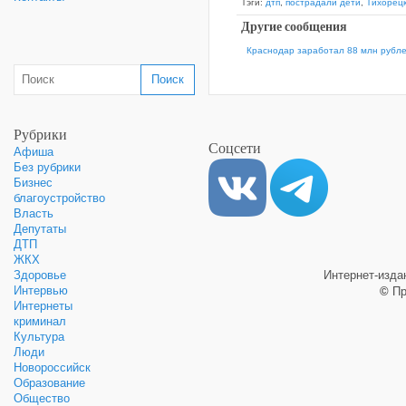
Тэги:
дтп
,
пострадали дети
,
Тихорец
Другие сообщения
Краснодар заработал 88 млн рубле
Рубрики
Соцсети
Афиша
Без рубрики
Бизнес
благоустройство
Власть
Депутаты
ДТП
ЖКХ
Здоровье
Интернет-изд
Интервью
©
Пр
Интернеты
криминал
Культура
Люди
Новороссийск
Образование
Общество