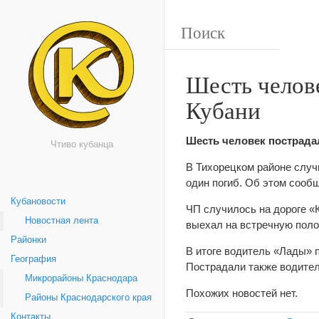
Шесть челов
Кубани
Шесть человек пострадал
Чтиво кубанца
В Тихорецком районе случ
один погиб. Об этом сооб
Кубановости
ЧП случилось на дороге «
Новостная лента
выехал на встречную поло
Районки
В итоге водитель «Лады» п
География
Пострадали также водител
Микрорайоны Краснодара
Похожих новостей нет.
Районы Краснодарского края
Контакты