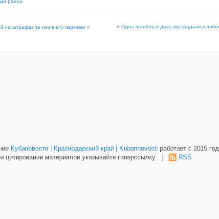
кий район
»
Одна погибла и двое пострадали в лоб
й на штрафах за неуплату парковки
«
ание
Кубановости | Краснодарский край | Kubannovosti
работает с 2015 год
и цитировании материалов указывайте гиперссылку |
RSS