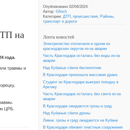
Опубликовано 02/04/2024
Автор:
Gfinch
Категории:
ДТП
,
происшествия
,
Районы
,
транспорт и дороги
ДТП на
Лента новостей
Электричество отключили в одном из
краснодарских округов из-за аварии
Часть Краснодара осталась без воды из-за
24 года.
аварии
или травмы и
Над Кубанью сбили беспилотник
В Краснодаре произошла массовая драка
Студент из Краснодара выиграл поездку в
орецку,
Арктику
Часть Краснодара осталась без света из-за
аварии
травмы.
В Краснодаре ожидаются грозы и град
ую ЦРБ.
Над Кубанью сбили дроны
Ливни, грозы и град ожидаются на Кубани
В Краснодаре обновят очистные сооружения