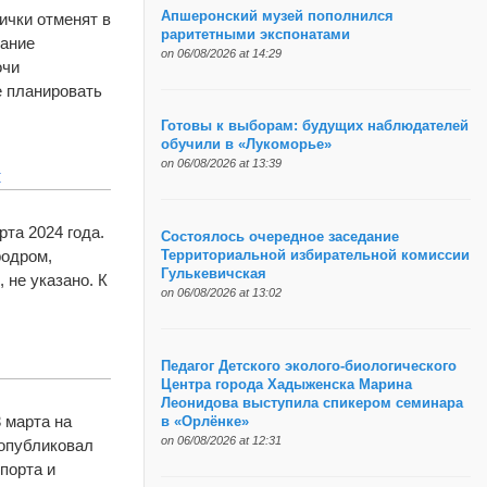
Апшеронский музей пополнился
ички отменят в
раритетными экспонатами
вание
on 06/08/2026 at 14:29
очи
е планировать
Готовы к выборам: будущих наблюдателей
обучили в «Лукоморье»
on 06/08/2026 at 13:39
ы
рта 2024 года.
Состоялось очередное заседание
родром,
Территориальной избирательной комиссии
Гулькевичская
 не указано. К
on 06/08/2026 at 13:02
Педагог Детского эколого-биологического
Центра города Хадыженска Марина
Леонидова выступила спикером семинара
 марта на
в «Орлёнке»
on 06/08/2026 at 12:31
 опубликовал
порта и