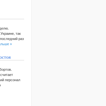
делю.
Украине, так
 последний раз
альше »
остоя
бортов.
 считает
ний персонал
о