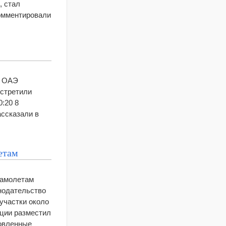
, стал
комментировали
ы ОАЭ
встретили
:20 8
ассказали в
етам
самолетам
онодательство
участки около
ации разместил
новленные