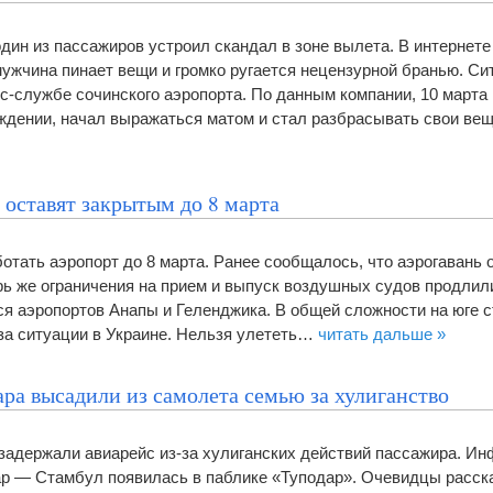
дин из пассажиров устроил скандал в зоне вылета. В интернет
 мужчина пинает вещи и громко ругается нецензурной бранью. С
с-службе сочинского аэропорта. По данным компании, 10 марта
ждении, начал выражаться матом и стал разбрасывать свои вещ
 оставят закрытым до 8 марта
отать аэропорт до 8 марта. Ранее сообщалось, что аэрогавань 
рь же ограничения на прием и выпуск воздушных судов продлили
тся аэропортов Анапы и Геленджика. В общей сложности на юге 
-за ситуации в Украине. Нельзя улететь…
читать дальше »
ра высадили из самолета семью за хулиганство
 задержали авиарейс из-за хулиганских действий пассажира. И
р — Стамбул появилась в паблике «Туподар». Очевидцы расска