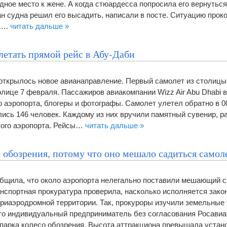
ное место к жене. А когда стюардесса попросила его вернуться
тан судна решил его высадить, написали в посте. Ситуацию про
а….
читать дальше »
летать прямой рейс в Абу-Даби
 открылось новое авианаправление. Первый самолет из столиц
олице 7 февраля. Пассажиров авиакомпании Wizz Air Abu Dhabi 
 аэропорта, блогеры и фотографы. Самолет улетел обратно в 00
лись 146 человек. Каждому из них вручили памятный сувенир, р
кого аэропорта. Рейсы…
читать дальше »
 обозрения, потому что оно мешало садиться самол
общила, что около аэропорта нелегально поставили мешающий 
анспортная прокуратура проверила, насколько исполняется зак
приаэродромной территории. Так, прокуроры изучили земельные 
что индивидуальный предприниматель без согласования Росави
 парка колесо обозрения. Высота аттракциона превышала уста