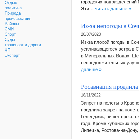
городских подразделений 
Отдых
политика
Эти…
читать дальше »
Природа
происшествия
Из-за непогоды в Соч
Районы
СМИ
Спорт
28/07/2023
Суды
Из-за плохой погоды в Соч
транспорт и дороги
усиливающегося ветра в С
ЧП
в Минеральных Водах. Шес
Эксперт
непродолжительных улучш
дальше »
Росавиация продлила 
18/11/2022
Запрет на полеты в Красн
продлила запрет на полет
Геленджик, пишет пресс-с
года. Кроме кубанских гор
Липецка, Ростова-на-Дон