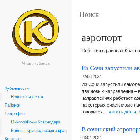
аэропорт
События в районах Красно
Чтиво кубанца
Из Сочи запустили а
02/06/2024
Из Сочи запустили самоле
Кубановости
два новых направления – 
Новостная лента
направлениях работает ав
на которых счастливые па
Районки
говорится…
читать дальш
География
Микрорайоны Краснодара
В сочинский аэропорт
Районы Краснодарского края
23/04/2024
Контакты