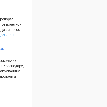
эропорта
 от взлетной
цев и пресс-
дальше »
ты
нескольких
 и Краснодаре,
иакомпаниям
врополь и