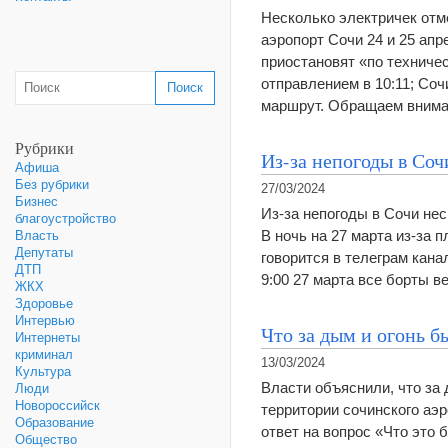
Несколько электричек отме
аэропорт Сочи 24 и 25 ап
приостановят «по техниче
отправлением в 10:11; Со
маршрут. Обращаем вним
Рубрики
Из-за непогоды в Со
Афиша
Без рубрики
27/03/2024
Бизнес
Из-за непогоды в Сочи не
благоустройство
В ночь на 27 марта из-за 
Власть
Депутаты
говорится в телеграм кана
ДТП
9:00 27 марта все борты 
ЖКХ
Здоровье
Интервью
Что за дым и огонь б
Интернеты
криминал
13/03/2024
Культура
Власти объяснили, что за 
Люди
Новороссийск
территории сочинского аэ
Образование
ответ на вопрос «Что это
Общество