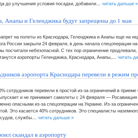
да до улучшения условия посадки, добавили…
читать дальше »
а, Анапы и Геленджика будут запрещены до 1 мая
запрет на полеты из Краснодара, Геленджика и Анапы еще на не
га России закрыли 24 февраля, в день начала спецоперации на 
аны посчитали небезопасной. С тех пор ограничение продлевали,
станутся аэропорты Геленджика, Краснодара, Анапы,…
читать д
удников аэропорта Краснодара перевели в режим пр
% сотрудников перевели в простой из-за ограничений в приеме 
ыпускает и не принимает самолеты с 24 февраля — Росавиация
менно опасными из-за спецоперации на Украине. Из-за ограниче
стой. Это касается 40% сотрудников. Это специалисты наземног
 судов, службы…
читать дальше »
оил скандал в аэропорту