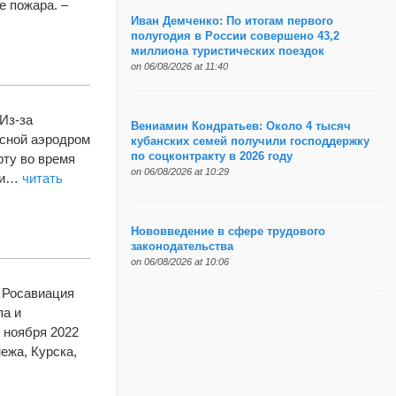
е пожара. –
Иван Демченко: По итогам первого
полугодия в России совершено 43,2
миллиона туристических поездок
on 06/08/2026 at 11:40
Из-за
Вениамин Кондратьев: Около 4 тысяч
асной аэродром
кубанских семей получили господдержку
по соцконтракту в 2026 году
рту во время
on 06/08/2026 at 10:29
а и…
читать
Нововведение в сфере трудового
законодательства
on 06/08/2026 at 10:06
. Росавиация
па и
 ноября 2022
ежа, Курска,