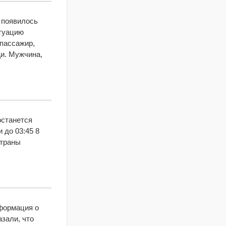
е появилось
итуацию
 пассажир,
и. Мужчина,
останется
 до 03:45 8
страны
нформация о
зали, что