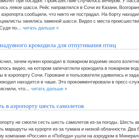
самолет при посадке. Происшествие случилось вечером. У пасс
лось левое шасси. Рейс направлялся в Сочи из Казани. Возгора
 аэропорта сообщили, что никто не пострадал. На борту находи
ециалисты занялись заменой шасси. Видео с места происшеств
. Судя по…
читать дальше »
надувного крокодила для отпугивания птиц
яснил, зачем нужен крокодил в пожарном водоеме около взлетн
илось видео, на котором запечатлели крокодила в пожарном во
ы в аэропорту Сочи. Горожане и пользователи удивились и зад
рокодил находится в чаше. Это прокомментировали в пресс-слу
ъяснили, что…
читать дальше »
ть в аэропорту шесть самолетов
опорту не смогли сесть шесть самолетов из-за погоды. Шесть а
ь маршруты на курорте из-за тумана и низкой облачности. Два 
му компании «Россия» и «Победа» ушли на аэродром в Минерал