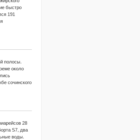
ажирского
ние быстро
лся 191
ия
ой полосы.
доеме около
ались
жбе сочинского
виарейсов 28
борта S7, два
ьные воды.