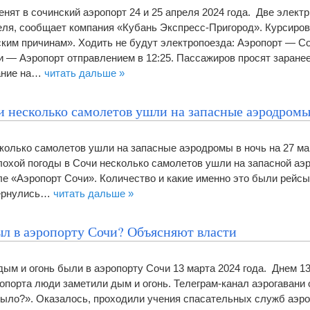
нят в сочинский аэропорт 24 и 25 апреля 2024 года. Две электр
реля, сообщает компания «Кубань Экспресс-Пригород». Курсиро
ским причинам». Ходить не будут электропоезда: Аэропорт — С
чи — Аэропорт отправлением в 12:25. Пассажиров просят заране
ание на…
читать дальше »
чи несколько самолетов ушли на запасные аэродром
сколько самолетов ушли на запасные аэродромы в ночь на 27 ма
плохой погоды в Сочи несколько самолетов ушли на запасной аэ
ле «Аэропорт Сочи». Количество и какие именно это были рейсы,
вернулись…
читать дальше »
ыл в аэропорту Сочи? Объясняют власти
дым и огонь были в аэропорту Сочи 13 марта 2024 года. Днем 13
ропорта люди заметили дым и огонь. Телеграм-канал аэрогавани
 было?». Оказалось, проходили учения спасательных служб аэро