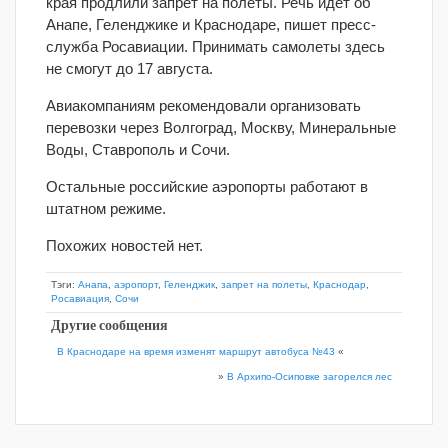
края продлили запрет на полеты. Речь идет об
Анапе, Геленджике и Краснодаре, пишет пресс-
служба Росавиации. Принимать самолеты здесь
не смогут до 17 августа.
Авиакомпаниям рекомендовали организовать
перевозки через Волгоград, Москву, Минеральные
Воды, Ставрополь и Сочи.
Остальные российские аэропорты работают в
штатном режиме.
Похожих новостей нет.
Тэги:
Анапа
,
аэропорт
,
Геленджик
,
запрет на полеты
,
Краснодар
,
Росавиация
,
Сочи
Другие сообщения
В Краснодаре на время изменят маршрут автобуса №43
«
»
В Архипо-Осиповке загорелся лес