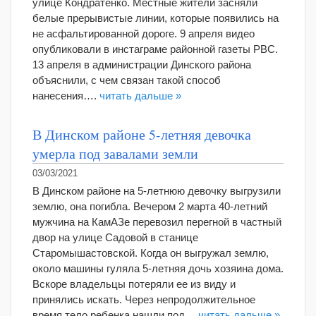
улице Кондратенко. Местные жители засняли
белые прерывистые линии, которые появились на
не асфальтированной дороге. 9 апреля видео
опубликовали в инстаграме районной газеты РВС.
13 апреля в администрации Динского района
объяснили, с чем связан такой способ
нанесения….
читать дальше »
В Динском районе 5-летняя девочка
умерла под завалами земли
03/03/2021
В Динском районе на 5-летнюю девочку выгрузили
землю, она погибла. Вечером 2 марта 40-летний
мужчина на КамАЗе перевозил перегной в частный
двор на улице Садовой в станице
Старомышастовской. Когда он выгружал землю,
около машины гуляла 5-летняя дочь хозяина дома.
Вскоре владельцы потеряли ее из виду и
принялись искать. Через непродолжительное
время тело ребенка нашли под…
читать дальше »