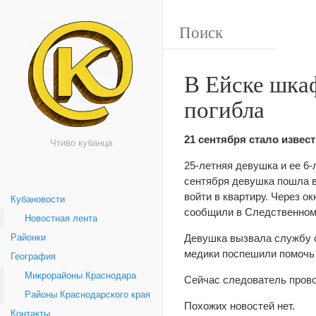
В Ейске шкаф
погибла
21 сентября стало извест
Чтиво кубанца
25-летняя девушка и ее 6-
сентября девушка пошла в
войти в квартиру. Через о
Кубановости
сообщили в Следственном 
Новостная лента
Девушка вызвала службу с
Районки
медики поспешили помочь 
География
Микрорайоны Краснодара
Сейчас следователь прово
Районы Краснодарского края
Похожих новостей нет.
Контакты