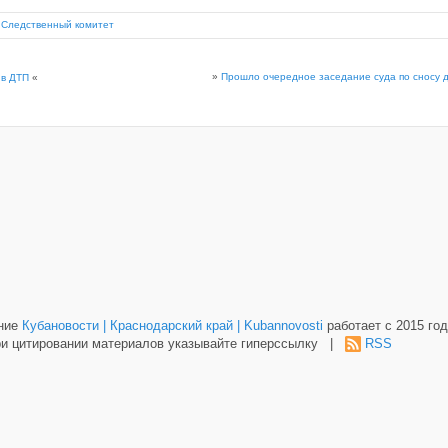
,
Следственный комитет
»
Прошло очередное заседание суда по сносу 
 в ДТП
«
ание
Кубановости | Краснодарский край | Kubannovosti
работает с 2015 год
и цитировании материалов указывайте гиперссылку |
RSS