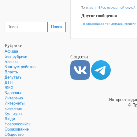
Тэги:
дети
,
Ейск
,
несчастный случай
Другие сообщения
В Краснодаре три девушки погибли
Рубрики
Афиша
Соцсети
Без рубрики
Бизнес
благоустройство
Власть
Депутаты
ДТП
ЖКХ
Здоровье
Интервью
Интернет-изд
Интернеты
©
Пр
криминал
Культура
Люди
Новороссийск
Образование
Общество