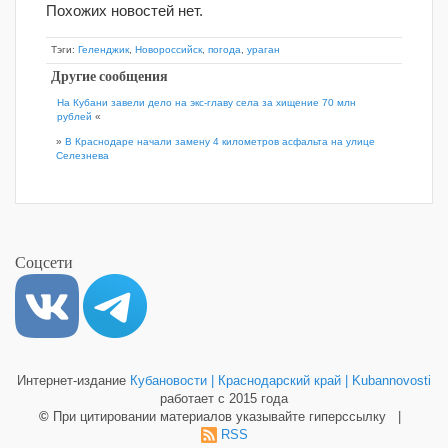
Похожих новостей нет.
Тэги:
Геленджик
,
Новороссийск
,
погода
,
ураган
Другие сообщения
На Кубани завели дело на экс-главу села за хищение 70 млн
рублей
«
»
В Краснодаре начали замену 4 километров асфальта на улице
Селезнева
Соцсети
Интернет-издание
Кубановости | Краснодарский край | Kubannovosti
работает с 2015 года
©
При цитировании материалов указывайте гиперссылку |
RSS