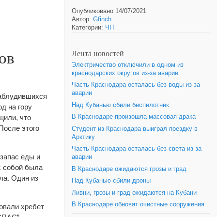
Опубликовано 14/07/2021
Автор:
Gfinch
Категории:
ЧП
ов
Лента новостей
Электричество отключили в одном из
краснодарских округов из-за аварии
Часть Краснодара осталась без воды из-за
аварии
заблудившихся
Над Кубанью сбили беспилотник
д на гору
щили, что
В Краснодаре произошла массовая драка
 После этого
Студент из Краснодара выиграл поездку в
Арктику
Часть Краснодара осталась без света из-за
 запас еды и
аварии
с собой была
В Краснодаре ожидаются грозы и град
ла. Один из
Над Кубанью сбили дроны
Ливни, грозы и град ожидаются на Кубани
В Краснодаре обновят очистные сооружения
довали хребет