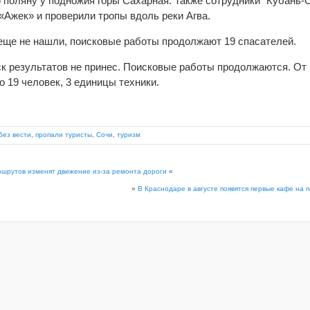
поляну у подножия горы Сахарная. Также сотрудники “Кубань
«Ажек»
и проверили тропы вдоль реки Агва.
еще не нашли, поисковые работы продолжают 19 спасателей.
ск результатов не принес. Поисковые работы продолжаются. О
 19 человек, 3 единицы техники.
без вести
,
пропали туристы
,
Сочи
,
туризм
шрутов изменят движение из-за ремонта дороги
«
»
В Краснодаре в августе появятся первые кафе на 