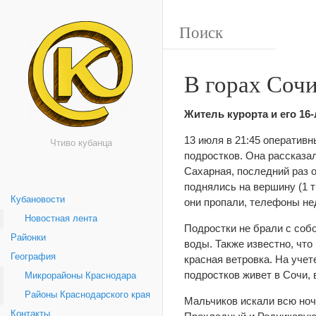
В горах Соч
Житель курорта и его 16
13 июля в
21:45 оператив
Чтиво кубанца
подростков. Она рассказал
Сахарная, последний раз о
поднялись на вершину (1 т
Кубановости
они пропали, телефоны не
Новостная лента
Подростки не брали с собо
Районки
воды. Также известно, что
География
красная ветровка. На учет
подростков живет в Сочи, 
Микрорайоны Краснодара
Районы Краснодарского края
Мальчиков искали всю ноч
Контакты