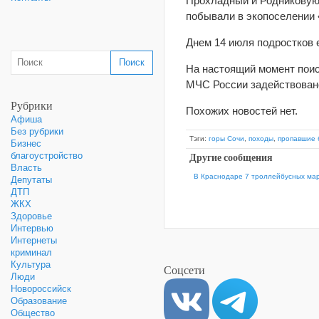
Прохладный и Родниковую 
побывали в экопоселении
Днем 14 июля подростков 
На настоящий момент пои
МЧС России задействовано
Рубрики
Похожих новостей нет.
Афиша
Без рубрики
Тэги:
горы Сочи
,
походы
,
пропавшие 
Бизнес
Другие сообщения
благоустройство
Власть
В Краснодаре 7 троллейбусных мар
Депутаты
ДТП
ЖКХ
Здоровье
Интервью
Интернеты
криминал
Культура
Соцсети
Люди
Новороссийск
Образование
Общество