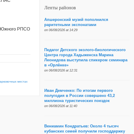
-СПАС”
Ленты районов
Апшеронский музей пополнился
раритетными экспонатами
т Южного РПСО
on 06/08/2026 at 14:29
Педагог Детского эколого-биологического
Центра города Хадыженска Марина
Леонидова выступила спикером семинара
в «Орлёнке»
on 06/08/2026 at 12:31
парковочных местах
Иван Демченко: По итогам первого
полугодия в России совершено 43,2
миллиона туристических поездок
on 06/08/2026 at 11:40
Вениамин Кондратьев: Около 4 тысяч
кубанских семей получили господдержку