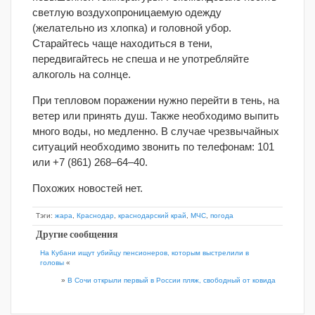
светлую воздухопроницаемую одежду
(желательно из хлопка) и головной убор.
Старайтесь чаще находиться в тени,
передвигайтесь не спеша и не употребляйте
алкоголь на солнце.
При тепловом поражении нужно перейти в тень, на
ветер или принять душ. Также необходимо выпить
много воды, но медленно. В случае чрезвычайных
ситуаций необходимо звонить по телефонам: 101
или
+7
(861) 268–64–40
.
Похожих новостей нет.
Тэги:
жара
,
Краснодар
,
краснодарский край
,
МЧС
,
погода
Другие сообщения
На Кубани ищут убийцу пенсионеров, которым выстрелили в
головы
«
»
В Сочи открыли первый в России пляж, свободный от ковида