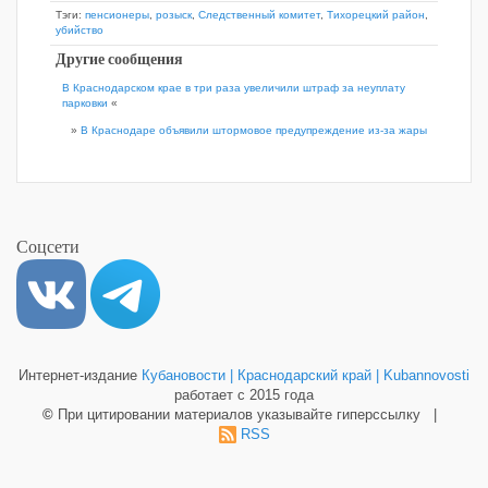
Тэги:
пенсионеры
,
розыск
,
Следственный комитет
,
Тихорецкий район
,
убийство
Другие сообщения
В Краснодарском крае в три раза увеличили штраф за неуплату
парковки
«
»
В Краснодаре объявили штормовое предупреждение из-за жары
Соцсети
Интернет-издание
Кубановости | Краснодарский край | Kubannovosti
работает с 2015 года
©
При цитировании материалов указывайте гиперссылку |
RSS