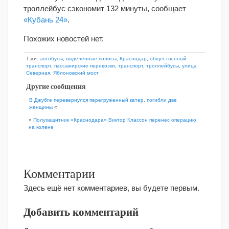
троллейбус сэкономит 132 минуты, сообщает
«Кубань 24»
.
Похожих новостей нет.
Тэги:
автобусы
,
выделенные полосы
,
Краснодар
,
общественный
транспорт
,
пассажирские перевозки
,
транспорт
,
троллейбусы
,
улица
Северная
,
Яблоновский мост
Другие сообщения
В Джубге перевернулся перегруженный катер, погибли две
женщины
«
»
Полузащитник «Краснодара» Виктор Классон перенес операцию
на колене
Комментарии
Здесь ещё нет комментариев, вы будете первым.
Добавить комментарий