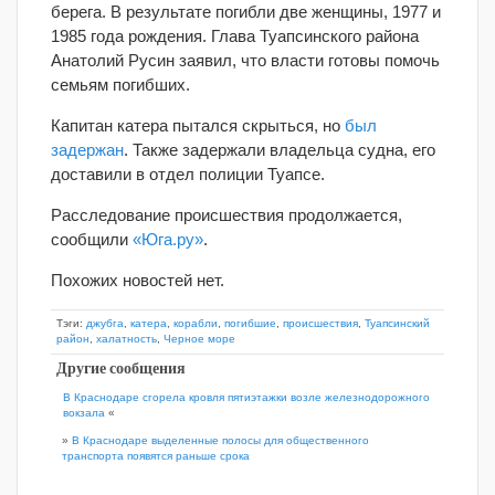
берега. В результате погибли две женщины, 1977 и
1985 года рождения. Глава Туапсинского района
Анатолий Русин заявил, что власти готовы помочь
семьям погибших.
Капитан катера пытался скрыться, но
был
задержан
. Также задержали владельца судна, его
доставили в отдел полиции Туапсе.
Расследование происшествия продолжается,
сообщили
«Юга.ру»
.
Похожих новостей нет.
Тэги:
джубга
,
катера
,
корабли
,
погибшие
,
происшествия
,
Туапсинский
район
,
халатность
,
Черное море
Другие сообщения
В Краснодаре сгорела кровля пятиэтажки возле железнодорожного
вокзала
«
»
В Краснодаре выделенные полосы для общественного
транспорта появятся раньше срока