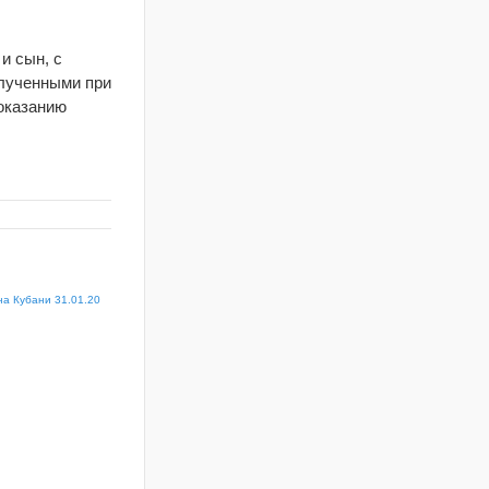
и сын, с
олученными при
оказанию
а Кубани 31.01.20