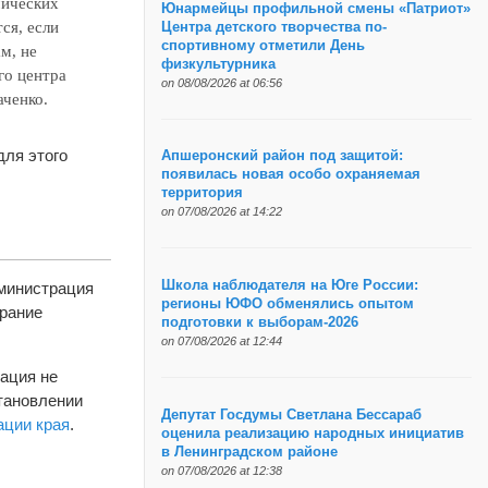
мических
Юнармейцы профильной смены «Патриот»
ся, если
Центра детского творчества по-
спортивному отметили День
м, не
физкультурника
го центра
on 08/08/2026 at 06:56
ченко.
для этого
Апшеронский район под защитой:
появилась новая особо охраняемая
территория
on 07/08/2026 at 14:22
Школа наблюдателя на Юге России:
дминистрация
регионы ЮФО обменялись опытом
орание
подготовки к выборам-2026
on 07/08/2026 at 12:44
уация не
становлении
Депутат Госдумы Светлана Бессараб
ации края
.
оценила реализацию народных инициатив
в Ленинградском районе
on 07/08/2026 at 12:38