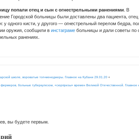
ницу
попали отец и сын с огнестрельными ранениями
. В
ение Городской больницы были доставлены два пациента, отец 
: у одного кисти, у другого — огнестрельный перелом бедра, п
ии оружия, сообщили в
инстаграме
больницы и дали советы по 
рельных ранениях.
дарской школе, вороватые топ-менеджеры. Главное на Кубани 29.01.20
«
фермеров, больные туберкулезом, «сюрпризы» времен Великой Отечественной. Главное н
ев, вы будете первым.
арий