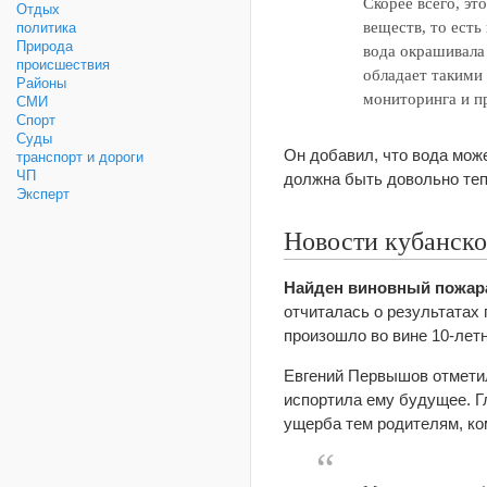
Скорее всего, эт
Отдых
веществ, то есть
политика
Природа
вода окрашивала
происшествия
обладает такими
Районы
мониторинга и п
СМИ
Спорт
Суды
Он добавил, что вода може
транспорт и дороги
ЧП
должна быть довольно теп
Эксперт
Новости кубанск
Найден виновный пожара
отчиталась о результатах
произошло во вине 10-летн
Евгений Первышов отметил
испортила ему будущее. Г
ущерба тем родителям, ко