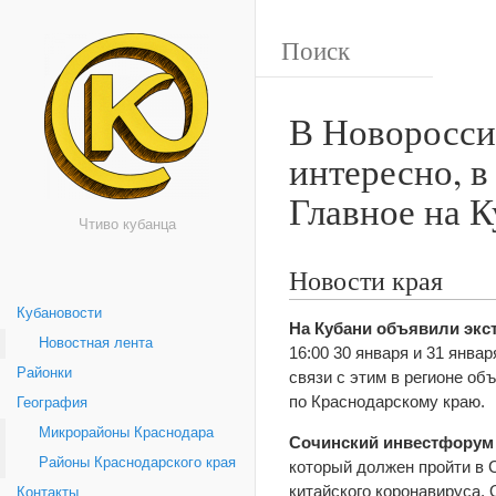
В Новоросси
интересно, в
Главное на К
Чтиво кубанца
Новости края
Кубановости
На Кубани объявили экст
Новостная лента
16:00 30 января и 31 янва
Районки
связи с этим в регионе о
по Краснодарскому краю.
География
Микрорайоны Краснодара
Сочинский инвестфорум м
Районы Краснодарского края
который должен пройти в 
китайского коронавируса.
Контакты