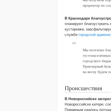
проректор по со
В Краснодаре благоустр
планируют благоустроить к
кустарники, заасфальтиру
службе
городской админи
Мы поэтапно бла
густонаселенных 
городского бюдж
Приозерный бульв
на весну будем п
Происшествия
В Новороссийске загорел
Новороссийске катере, с
Пожарным удалось потуши