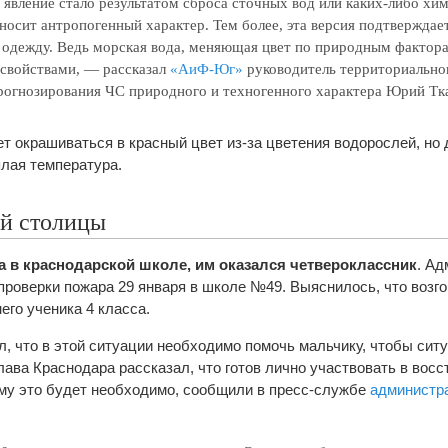
о явление стало результатом сброса сточных вод или каких-либо хи
 носит антропогенный характер. Тем более, эта версия подтверждает
 одежду. Ведь морская вода, меняющая цвет по природным фактора
 свойствами, — рассказал
«АиФ-Юг»
руководитель территориально
рогнозирования ЧС природного и техногенного характера Юрий Тка
т окрашиваться в красный цвет из-за цветения водорослей, но 
лая температура.
ой столицы
 в краснодарской школе, им оказался четвероклассник
. А
 проверки пожара 29 января в школе №49. Выяснилось, что возг
его ученика 4 класса.
, что в этой ситуации необходимо помочь мальчику, чтобы сит
лава Краснодара рассказал, что готов лично участвовать в вос
му это будет необходимо, сообщили в пресс-службе
администр