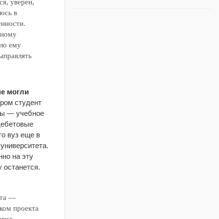
ся, уверен,
ось в
енности.
дному
ило ему
ыправлять
не могли
ором студент
бы — учебное
дебетовые
что вуз еще в
 университета.
нно на эту
у останется.
кта —
ком проекта
авил