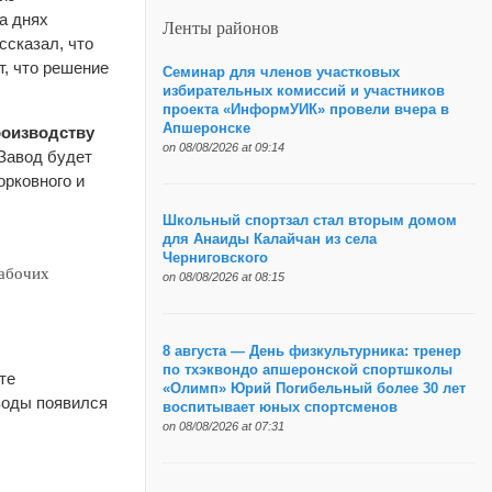
а днях
Ленты районов
ссказал, что
т, что решение
Семинар для членов участковых
избирательных комиссий и участников
проекта «ИнформУИК» провели вчера в
Апшеронске
роизводству
on 08/08/2026 at 09:14
 Завод будет
орковного и
Школьный спортзал стал вторым домом
для Анаиды Калайчан из села
Черниговского
рабочих
on 08/08/2026 at 08:15
8 августа — День физкультурника: тренер
по тхэквондо апшеронской спортшколы
хте
«Олимп» Юрий Погибельный более 30 лет
воды появился
воспитывает юных спортсменов
on 08/08/2026 at 07:31