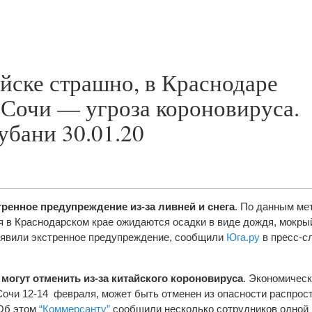
йске страшно, в Краснодаре
 Сочи — угроза короновируса.
убани 30.01.20
ренное предупреждение из-за ливней и снега
. По данным ме
ря в Краснодарском крае ожидаются осадки в виде дождя, мокрый 
бъявили экстренное предупреждение, сообщили
Юга.ру
в пресс-с
огут отменить из-за китайского короновируса
. Экономичес
Сочи 12-14 февраля, может быть отменен из опасности распрос
 Об этом
“Коммерсанту”
сообщили несколько сотрудников одной 