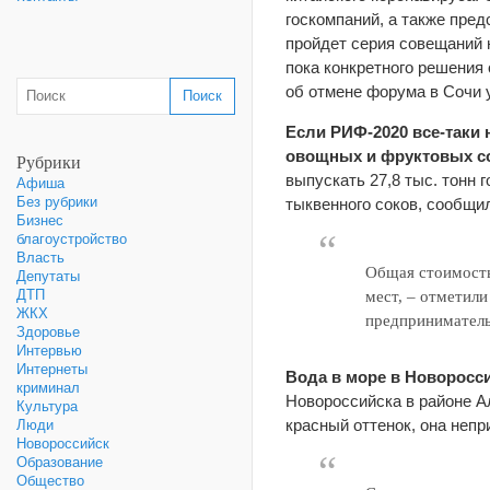
госкомпаний, а также пред
пройдет серия совещаний 
пока конкретного решения 
об отмене форума в Сочи у
Если РИФ-2020 все-таки 
овощных и фруктовых с
Рубрики
выпускать 27,8 тыс. тонн г
Афиша
Без рубрики
тыквенного соков, сообщи
Бизнес
благоустройство
Власть
Общая стоимость
Депутаты
ДТП
мест, – отметили
ЖКХ
предприниматель
Здоровье
Интервью
Интернеты
Вода в море в Новоросси
криминал
Новороссийска в районе А
Культура
красный оттенок, она непр
Люди
Новороссийск
Образование
Общество