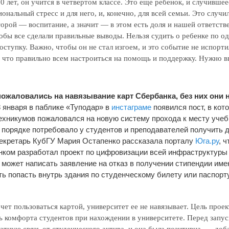
0 лет, он учится в четвертом классе. Это еще ребенок, и случившее
нальный стресс и для него, и, конечно, для всей семьи. Это случил
торой — воспитание, а значит — в этом есть доля и нашей ответств
обы все сделали правильные выводы. Нельзя судить о ребенке по о
ступку. Важно, чтобы он не стал изгоем, и это событие не испорт
 что правильно всем настроиться на помощь и поддержку. Нужно в
ожаловались на навязывание карт Сбербанка, без них они 
 января в паблике «Туподар» в
инстаграме
появился пост, в кот
техникумов пожаловался на новую систему прохода к месту уче
 порядке потребовало у студентов и преподавателей получить 
секретарь КубГУ Мария Остапенко рассказала порталу
Юга.ру
, 
анком разработал проект по цифровизации всей инфраструктуры
 может написать заявление на отказ в получении стипендии име
ть попасть внутрь здания по студенческому билету или паспорт
очет пользоваться картой, университет ее не навязывает. Цель прое
ь комфорта студентов при нахождении в университете. Перед запус
тную связь от студенческого актива, и она была позитивна, — доб