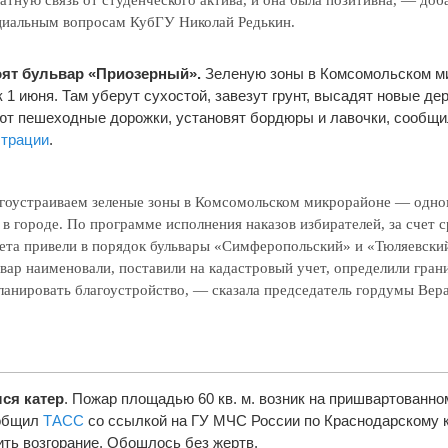
циальным вопросам КубГУ Николай Редькин.
оят бульвар «Приозерный».
Зеленую зоны в Комсомольском м
 1 июня. Там уберут сухостой, завезут грунт, высадят новые де
ют пешеходные дорожки, установят бордюры и лавочки, сообщи
страции
.
гоустраиваем зеленые зоны в Комсомольском микрорайоне — одно
в городе. По программе исполнения наказов избирателей, за счет с
ета привели в порядок бульвары «Симферопольский» и «Тюляевски
ар наименовали, поставили на кадастровый учет, определили гран
ланировать благоустройство, — сказала председатель гордумы Вер
ся катер
. Пожар площадью 60 кв. м. возник на пришвартованно
ообщил
ТАСС
со ссылкой на ГУ МЧС России по Краснодарскому 
ть возгорание. Обошлось без жертв.