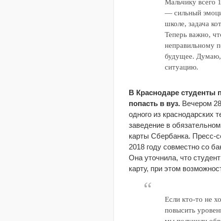
Мальчику всего 1
— сильный эмоцио
школе, задача ко
Теперь важно, чт
неправильному по
будущее. Думаю,
ситуацию.
В Краснодаре студенты п
попасть в вуз.
Вечером 28
одного из краснодарских 
заведение в обязательном
карты Сбербанка. Пресс-
2018 году совместно со б
Она уточнила, что студент
карту, при этом возможнос
Если кто-то не х
повысить уровен
мы получили обра