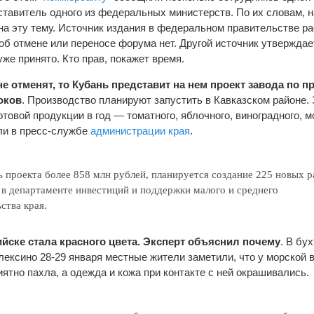
ставитель одного из федеральных министерств. По их словам, н
на эту тему. Источник издания в федеральном правительстве ра
об отмене или переносе форума нет. Другой источник утверждае
же принято. Кто прав, покажет время.
не отменят, то Кубань представит на нем проект завода по п
оков
. Производство планируют запустить в Кавказском районе.
отовой продукции в год — томатного, яблочного, виноградного, м
ли в пресс-службе
администрации края
.
 проекта более 858 млн рублей, планируется создание 225 новых 
 в департаменте инвестиций и поддержки малого и среднего
ства края.
йске стала красного цвета. Эксперт объяснил почему
. В бу
лексино 28-29 января местные жители заметили, что у морской 
иятно пахла, а одежда и кожа при контакте с ней окрашивались.