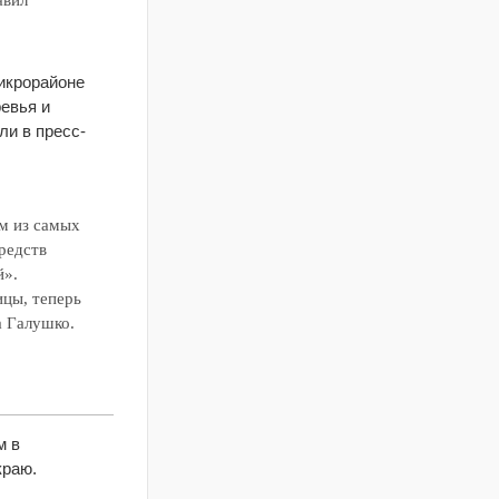
икрорайоне
ревья и
ли в пресс-
м из самых
редств
й».
ицы, теперь
а Галушко.
м в
краю.