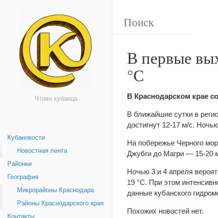
В первые вых
°С
В Краснодарском крае со
Чтиво кубанца
В ближайшие сутки в регио
достигнут 12-17 м/с. Ночь
Кубановости
На побережье Черного моря
Новостная лента
Джубги до Магри — 15-20 м
Районки
Ночью 3 и 4 апреля вероят
География
19 °С. При этом интенсив
Микрорайоны Краснодара
данные кубанского гидром
Районы Краснодарского края
Похожих новостей нет.
Контакты