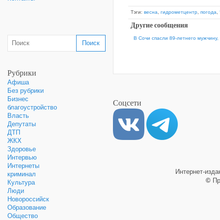
Тэги:
весна
,
гидрометцентр
,
погода
,
Другие сообщения
В Сочи спасли 89-летнего мужчину,
Рубрики
Афиша
Без рубрики
Бизнес
Соцсети
благоустройство
Власть
Депутаты
ДТП
ЖКХ
Здоровье
Интервью
Интернеты
Интернет-изд
криминал
©
Пр
Культура
Люди
Новороссийск
Образование
Общество