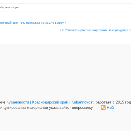
Черное море
 который всю ночь пролежал на земле в лесу
«
»
В Успенском районе задержали зампрокурора з
ание
Кубановости | Краснодарский край | Kubannovosti
работает с 2015 год
и цитировании материалов указывайте гиперссылку |
RSS